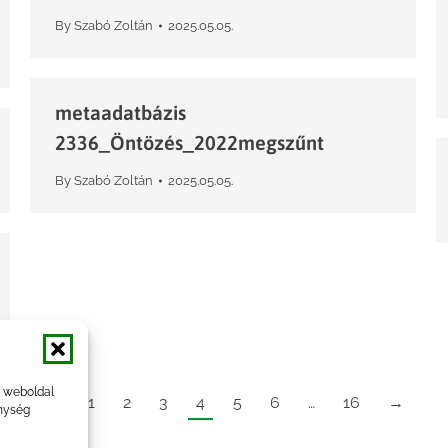
By
Szabó Zoltán
2025.05.05.
metaadatbázis
2336_Öntözés_2022megszűnt
By
Szabó Zoltán
2025.05.05.
a weboldal
←
1
2
3
4
5
6
…
16
→
nység