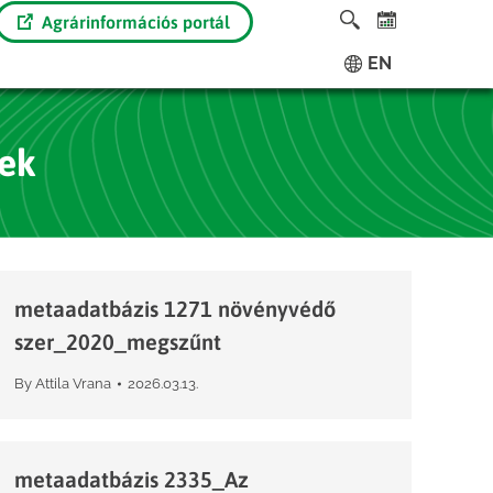
Agrárinformációs portál
EN
ek
metaadatbázis 1271 növényvédő
szer_2020_megszűnt
By
Attila Vrana
2026.03.13.
metaadatbázis 2335_Az