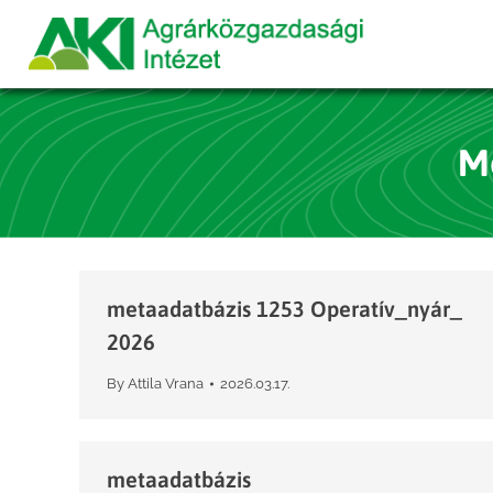
M
metaadatbázis 1253 Operatív_nyár_
2026
By
Attila Vrana
2026.03.17.
metaadatbázis