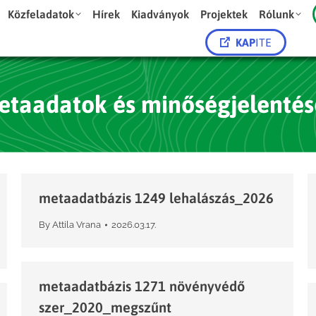
Közfeladatok
Hírek
Kiadványok
Projektek
Rólunk
KAP
ITE
etaadatok és minőségjelentés
metaadatbázis 1249 lehalászás_2026
By
Attila Vrana
2026.03.17.
metaadatbázis 1271 növényvédő
szer_2020_megszűnt