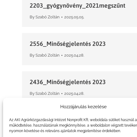
2203_gyógynövény_2021megszűnt
By
Szabó Zoltán
2025.05.05.
2556_Minőségjelentés 2023
By
Szabó Zoltán
2025.04.28.
2436_Minőségjelentés 2023
By
Szabó Zoltán
2025.04.28.
Hozzájárulás kezelése
Az AKI Agrárközgazdasági Intézet Nonprofit Kft. weboldala sütiket használ 
működtetése, használatának megkönnyítése, a weboldalon végzett tevéke
nyomon követése és releváns ajánlatok megjelenítése érdekében.