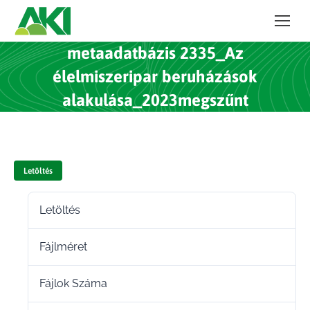
metaadatbázis 2335_Az
élelmiszeripar beruházások
alakulása_2023megszűnt
Letöltés
Letöltés
4
Fájlméret
289.95 KB
Fájlok Száma
1