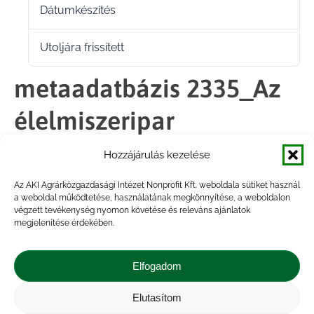
Dátumkészítés
2025.05.05.
Utoljára frissített
2025.05.05.
metaadatbázis 2335_Az
élelmiszeripar
beruházások
Hozzájárulás kezelése
alakulása_2023megszűnt
Az AKI Agrárközgazdasági Intézet Nonprofit Kft. weboldala sütiket használ
a weboldal működtetése, használatának megkönnyítése, a weboldalon
végzett tevékenység nyomon követése és releváns ajánlatok
megjelenítése érdekében.
Megosztás
Elfogadom
Share
Share
Share
Share
Elutasítom
on
on
on
on
Impresszum
|
Kapcsolat
|
Jogi nyilatkozat
|