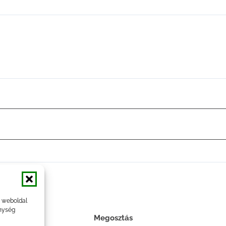
a weboldal
nység
Megosztás