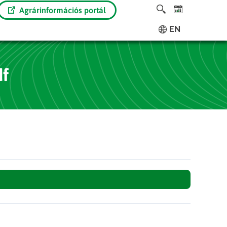
Agrárinformációs portál
EN
f