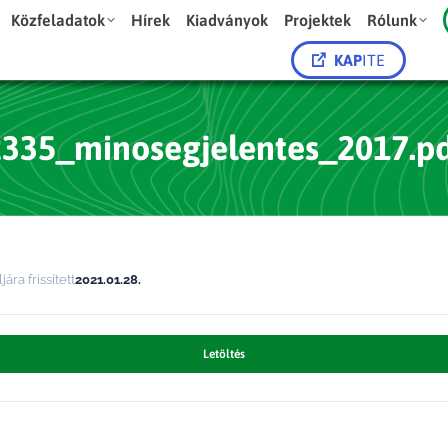
Közfeladatok
Hírek
Kiadványok
Projektek
Rólunk
KAP
ITE
2335_minosegjelentes_2017.pd
jára frissített
2021.01.28.
Letöltés