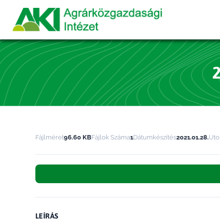
Fájlméret
96.60 KB
Fájlok Száma
1
Dátumkészítés
2021.01.28.
Utol
LEÍRÁS