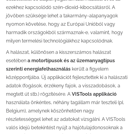
ezekhez kapcsolódó szén-dioxid-kibocsátásról. A
jövőben szüksége lehet a takarmány-alapanyagok
nyomon követése, hogy az Európai Unióból vagy
harmadik országokból származnak-e, valamint, hogy
milyen termelési technológiákhoz kapcsolódnak.
A halászat, különösen a kisszerszámos halászat
esetében
a motortípusok és az üzemanyagtípus
szerinti energiafelhasználás
került a figyelem
középpontjába. Új applikációt fejlesztettek ki a halászati
adatok (fogások, érzékeny fajok, a visszadobások, a
megtett út stb.) rögzítésére. A
VISTools applikáció
használata önkéntes, néhány tagállam már teszteli (pl.
Belgium), amelynek köszönhetően nagy
részletességgel lehet az adatokat vizsgálni. A VISTools
valós idejű betekintést nyújt a hajótulajdonosoknak a