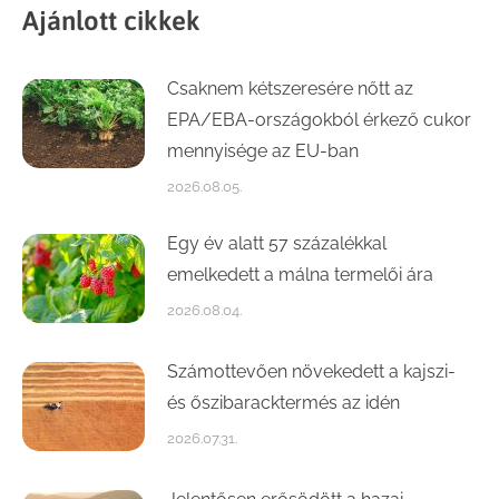
Ajánlott cikkek
Csaknem kétszeresére nőtt az
EPA/EBA-országokból érkező cukor
mennyisége az EU-ban
2026.08.05.
Egy év alatt 57 százalékkal
emelkedett a málna termelői ára
2026.08.04.
Számottevően növekedett a kajszi-
és őszibaracktermés az idén
2026.07.31.