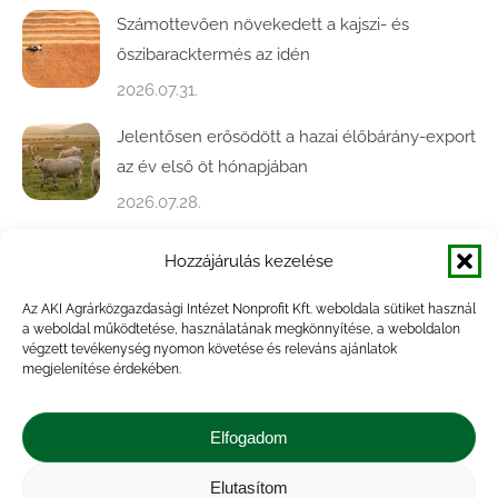
Számottevően növekedett a kajszi- és
őszibaracktermés az idén
2026.07.31.
Jelentősen erősödött a hazai élőbárány-export
az év első öt hónapjában
2026.07.28.
Közel ötödével bővült a baromfivágás
Hozzájárulás kezelése
Magyarországon
Az AKI Agrárközgazdasági Intézet Nonprofit Kft. weboldala sütiket használ
2026.07.28.
a weboldal működtetése, használatának megkönnyítése, a weboldalon
végzett tevékenység nyomon követése és releváns ajánlatok
A végéhez közelít az őszi búza betakarítása
megjelenítése érdekében.
2026.07.21.
Elfogadom
Elutasítom
Impresszum
|
Kapcsolat
|
Jogi nyilatkozat
|