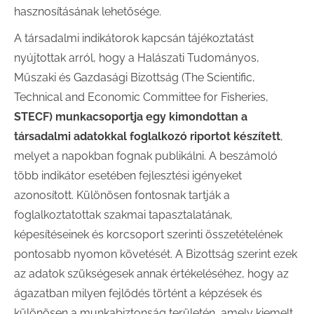
hasznosításának lehetősége.
A társadalmi indikátorok kapcsán tájékoztatást
nyújtottak arról, hogy a Halászati Tudományos,
Műszaki és Gazdasági Bizottság (The Scientific,
Technical and Economic Committee for Fisheries,
STECF) munkacsoportja egy kimondottan a
társadalmi adatokkal foglalkozó riportot készített
,
melyet a napokban fognak publikálni. A beszámoló
több indikátor esetében fejlesztési igényeket
azonosított. Különösen fontosnak tartják a
foglalkoztatottak szakmai tapasztalatának,
képesítéseinek és korcsoport szerinti összetételének
pontosabb nyomon követését. A Bizottság szerint ezek
az adatok szükségesek annak értékeléséhez, hogy az
ágazatban milyen fejlődés történt a képzések és
különösen a munkabiztonság területén, amely kiemelt