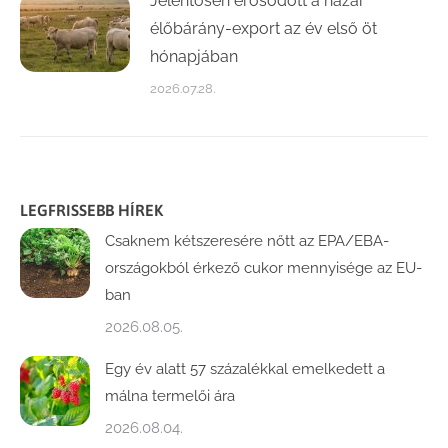
Jelentősen erősödött a hazai
élőbárány-export az év első öt
hónapjában
2026.07.28.
LEGFRISSEBB HÍREK
Csaknem kétszeresére nőtt az EPA/EBA-
országokból érkező cukor mennyisége az EU-
ban
2026.08.05.
Egy év alatt 57 százalékkal emelkedett a
málna termelői ára
2026.08.04.