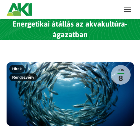
Energetikai átállás az akvakultúra-
ágazatban
Hírek
JÚN
8
Rendezvény