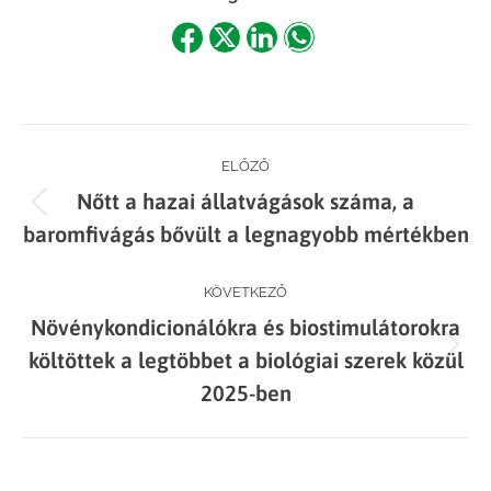
Share
Share
Share
Share
on
on
on
on
Facebook
X
LinkedIn
WhatsApp
Post
ELŐZŐ
Nőtt a hazai állatvágások száma, a
navigation
Previous
baromfivágás bővült a legnagyobb mértékben
post:
KÖVETKEZŐ
Növénykondicionálókra és biostimulátorokra
Next
költöttek a legtöbbet a biológiai szerek közül
post:
2025-ben