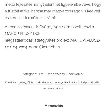
méltó fejlesztési irányt jelenthet figyelembe véve, hogy
a füstölt afrikai harcsa már Magyarországon is kedvelt
és keresett terméknek számít.
A rendezvényen dr. György Ágnes Irma vett részt a
MAHOP PLUSZ DCF
halgazdálkodási adatgyűjtés projekt (MAHOP_PLUSZ-
1.2.1-24-2024-00001) keretében.
Kategória:
Hírek
,
Rendezvény
2026.06.08.
Címkék:
adatgyűjtés
akvakultúra
energetikai átállás
halgazdálkodás
megújuló energia
Megosztás