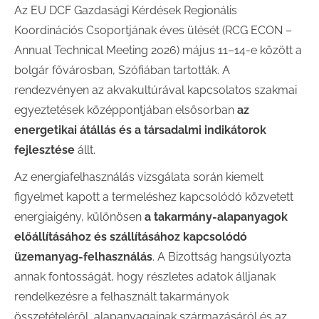
Az
EU DCF
Gazdasági Kérdések Regionális
Koordinációs Csoportjának éves ülését (RCG ECON –
Annual Technical Meeting 2026) május 11–14-e között a
bolgár fővárosban, Szófiában tartották. A
rendezvényen az akvakultúrával kapcsolatos szakmai
egyeztetések középpontjában elsősorban
az
energetikai átállás és a társadalmi indikátorok
fejlesztése
állt.
Az energiafelhasználás vizsgálata során kiemelt
figyelmet kapott a termeléshez kapcsolódó közvetett
energiaigény, különösen
a takarmány-alapanyagok
előállításához és szállításához kapcsolódó
üzemanyag-felhasználás
. A Bizottság hangsúlyozta
annak fontosságát, hogy részletes adatok álljanak
rendelkezésre a felhasznált takarmányok
összetételéről, alapanyagainak származásáról és az