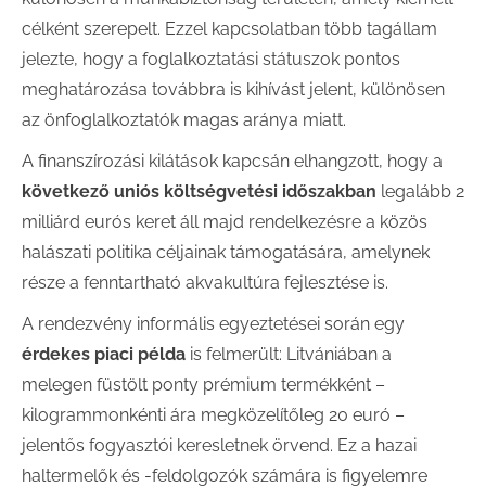
célként szerepelt. Ezzel kapcsolatban több tagállam
jelezte, hogy a foglalkoztatási státuszok pontos
meghatározása továbbra is kihívást jelent, különösen
az önfoglalkoztatók magas aránya miatt.
A finanszírozási kilátások kapcsán elhangzott, hogy a
következő uniós költségvetési időszakban
legalább 2
milliárd eurós keret áll majd rendelkezésre a közös
halászati politika céljainak támogatására, amelynek
része a fenntartható akvakultúra fejlesztése is.
A rendezvény informális egyeztetései során egy
érdekes piaci példa
is felmerült: Litvániában a
melegen füstölt ponty prémium termékként –
kilogrammonkénti ára megközelítőleg 20 euró –
jelentős fogyasztói keresletnek örvend. Ez a hazai
haltermelők és -feldolgozók számára is figyelemre