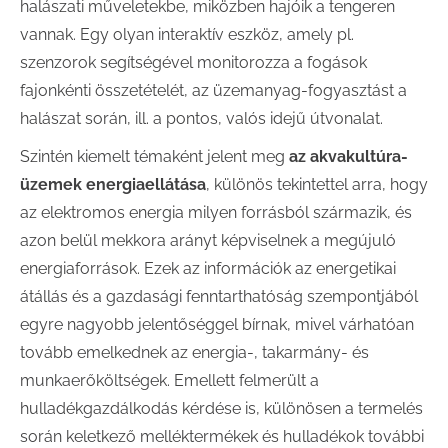
halászati műveletekbe, miközben hajóik a tengeren
vannak. Egy olyan interaktív eszköz, amely pl.
szenzorok segítségével monitorozza a fogások
fajonkénti összetételét, az üzemanyag-fogyasztást a
halászat során, ill. a pontos, valós idejű útvonalat.
Szintén kiemelt témaként jelent meg
az akvakultúra-
üzemek energiaellátása
, különös tekintettel arra, hogy
az elektromos energia milyen forrásból származik, és
azon belül mekkora arányt képviselnek a megújuló
energiaforrások. Ezek az információk az energetikai
átállás és a gazdasági fenntarthatóság szempontjából
egyre nagyobb jelentőséggel bírnak, mivel várhatóan
tovább emelkednek az energia-, takarmány- és
munkaerőköltségek. Emellett felmerült a
hulladékgazdálkodás kérdése is, különösen a termelés
során keletkező melléktermékek és hulladékok további