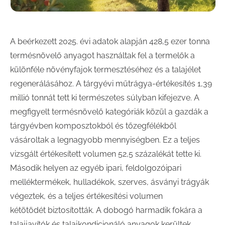
A beérkezett 2025. évi adatok alapján 428,5 ezer tonna
termésnövelő anyagot használtak fel a termelők a
különféle növényfajok termesztéséhez és a talajélet
regenerálásához. A tárgyévi műtrágya-értékesítés 1,39
millió tonnát tett ki természetes súlyban kifejezve. A
megfigyelt termésnövelő kategóriák közül a gazdák a
tárgyévben komposztokból és tőzegfélékből
vásároltak a legnagyobb mennyiségben. Ez a teljes
vizsgált értékesített volumen 52,5 százalékát tette ki.
Második helyen az egyéb ipari, feldolgozóipari
melléktermékek, hulladékok, szerves, ásványi trágyák
végeztek, és a teljes értékesítési volumen
kétötödét biztosították. A dobogó harmadik fokára a
talajjavítók és talajkondicionáló anyagok kerültek,