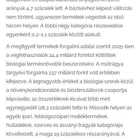
arányuk 4,7 százalék lett. A bázisévhez képest változás
nem történt, ugyanezen termékek végeztek az első
három helyen. A többi négy kategória részesedése
egyenként 0,2–1,1 százalék között alakult.
A megfigyelt termékek forgalmi adatai szerint 2025-ben
a végfelhasználók 24,4 milliárd forintot költöttek
biológiai termésnövelők beszerzésére. A műtrágya
tárgyévi forgalma 237 milliárd forint volt értékben
kifejezve. A legnagyobb értéket a biológiai szerek közül
a növénykondicionálók és biostimulátorok csoportja
képviselte, az összértéknek kicsivel több mint
egynegyedét (28,3 százalék) tette ki. Második helyen az
egyéb ipari, feldolgozóipari melléktermékek,
hulladékok, szerves és ásványi trágyák kategóriája
következett, a maga 19 százalékos részarányával. A