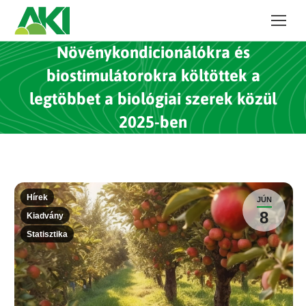
Növénykondicionálókra és
biostimulátorokra költöttek a
legtöbbet a biológiai szerek közül
2025-ben
Hírek
JÚN
8
Kiadvány
Statisztika