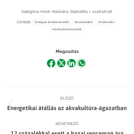
Kategória:
Hírek
,
Kiadvány
,
Statisztika
2026.06.08.
Címkék:
biológiai termésnövelők
biostimulátor
értékesítés
növénykondícionáló
Megosztás
Share
Share
Share
Share
on
on
on
on
Facebook
X
LinkedIn
WhatsApp
Post
ELŐZŐ
Previous
Energetikai átállás az akvakultúra-ágazatban
navigation
post:
KÖVETKEZŐ
12 százalékkal esett a hazai repcemag ára