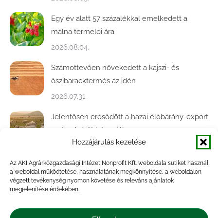
Egy év alatt 57 százalékkal emelkedett a
málna termelői ára
2026.08.04.
Számottevően növekedett a kajszi- és
őszibaracktermés az idén
2026.07.31.
Jelentősen erősödött a hazai élőbárány-export
az év első öt hónapjában
Hozzájárulás kezelése
2026.07.28.
Az AKI Agrárközgazdasági Intézet Nonprofit Kft. weboldala sütiket használ
Közel ötödével bővült a baromfivágás
a weboldal működtetése, használatának megkönnyítése, a weboldalon
Magyarországon
végzett tevékenység nyomon követése és releváns ajánlatok
megjelenítése érdekében.
2026.07.28.
A végéhez közelít az őszi búza betakarítása