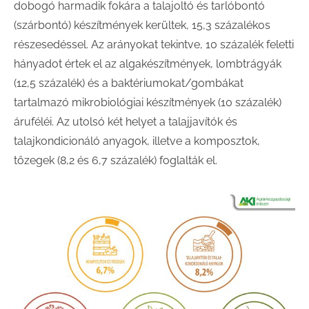
dobogó harmadik fokára a talajoltó és tarlóbontó
(szárbontó) készítmények kerültek, 15,3 százalékos
részesedéssel. Az arányokat tekintve, 10 százalék feletti
hányadot értek el az algakészítmények, lombtrágyák
(12,5 százalék) és a baktériumokat/gombákat
tartalmazó mikrobiológiai készítmények (10 százalék)
áruféléi. Az utolsó két helyet a talajjavítók és
talajkondicionáló anyagok, illetve a komposztok,
tőzegek (8,2 és 6,7 százalék) foglalták el.