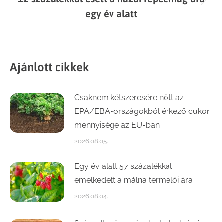
Next
egy év alatt
post:
Ajánlott cikkek
Csaknem kétszeresére nőtt az
EPA/EBA-országokból érkező cukor
mennyisége az EU-ban
2026.08.05.
Egy év alatt 57 százalékkal
emelkedett a málna termelői ára
2026.08.04.