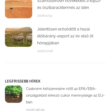
Számottevően növekedett a kajszi-
és őszibaracktermés az idén
2026.07.31.
Jelentősen erősödött a hazai
élőbárány-export az év első öt
hónapjában
2026.07.28.
LEGFRISSEBB HÍREK
Csaknem kétszeresére nőtt az EPA/EBA-
országokból érkező cukor mennyisége az EU-
ban
2026.08.05.