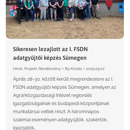
Sikeresen lezajlott az I. FSDN
adatgyűjtői képzés Sümegen
Hírek
,
Projekt
,
Rendezvény
By
Kriszta
2025.05.07.
Április 28–30. között került megrendezésre az I.
FSDN adatgyűjtői képzés Sümegen, amelyen az
Agrárközgazdasági Intézet regionális
igazgatóságainak és budapesti központjának
munkatársai vettek részt. A háromnapos
szakmai eseményen adatgyűjtők, szakértők,
igazgatók…