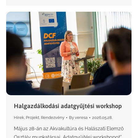
Halgazdálkodási adatgyűjtési workshop
Hírek
,
Projekt
,
Rendezvény
By
veresa
2026.05.28.
Május 28-án az Akvakultúra és Halászati Elemző
Osztály munkatársai „Adatgyűjtési workshopot”