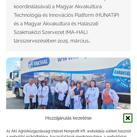
koordinálásával) a Magyar Akvakultúra
Technológia és Innovációs Platform (HUNATiP)
és a Magyar Akvakultúra és Halászati
Szakmaközi Szervezet (MA-HAL)
társszervezésében 2025. március…
Hozzájárulás kezelése
Az AKI Agrárközgazdasági Intézet Nonprofit Kft. weboldala sütiket használ
a weboldal működtetése, használatának megkönnyítése, a weboldalon