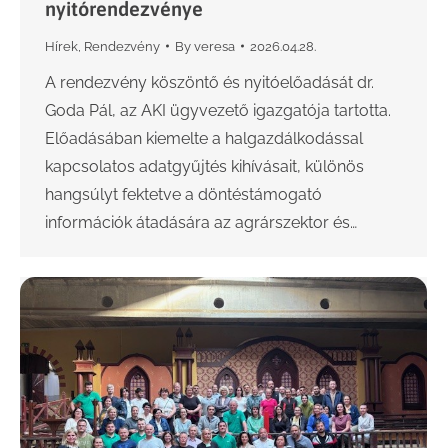
nyitórendezvénye
Hírek
,
Rendezvény
By
veresa
2026.04.28.
A rendezvény köszöntő és nyitóelőadását dr.
Goda Pál, az AKI ügyvezető igazgatója tartotta.
Előadásában kiemelte a halgazdálkodással
kapcsolatos adatgyűjtés kihívásait, különös
hangsúlyt fektetve a döntéstámogató
információk átadására az agrárszektor és…