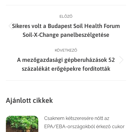
Facebook
X
LinkedIn
WhatsApp
Post
ELŐZŐ
Sikeres volt a Budapest Soil Health Forum
navigation
Previous
Soil-X-Change panelbeszélgetése
post:
KÖVETKEZŐ
A mezőgazdasági gépberuházások 52
Next
százalékát erőgépekre fordították
post:
Ajánlott cikkek
Csaknem kétszeresére nőtt az
EPA/EBA-országokból érkező cukor