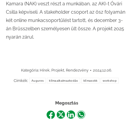
Kamara (NAK) veszt részt a munkában, az AKI-t Óvári
Csilla képviseli. A stakeholder csoport az ősz folyamán
két online munkacsoportülést tartott, és december 3-
án Brüsszelben személyesen ült össze. A projekt 2025
nyarán zárul.
Kategória:
Hírek
,
Projekt
,
Rendezvény
2024.12.06.
Címkék:
Augures
klímaalkalmazkodás
klímasokk
workshop
Megosztás
Share
Share
Share
Share
on
on
on
on