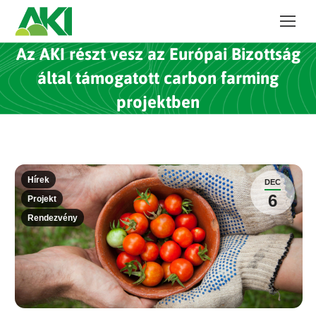
Az AKI részt vesz az Európai Bizottság
által támogatott carbon farming
projektben
Hírek
DEC
6
Projekt
Rendezvény