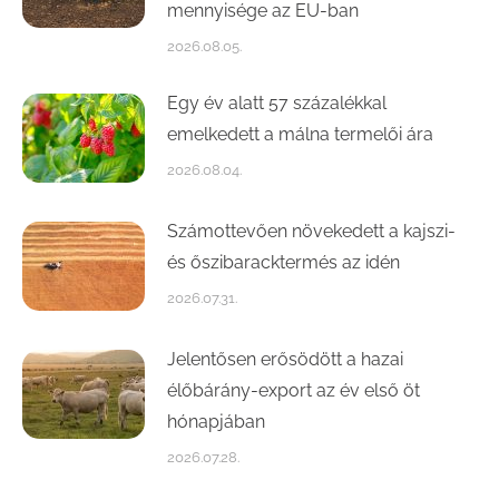
mennyisége az EU-ban
2026.08.05.
Egy év alatt 57 százalékkal
emelkedett a málna termelői ára
2026.08.04.
Számottevően növekedett a kajszi-
és őszibaracktermés az idén
2026.07.31.
Jelentősen erősödött a hazai
élőbárány-export az év első öt
hónapjában
2026.07.28.