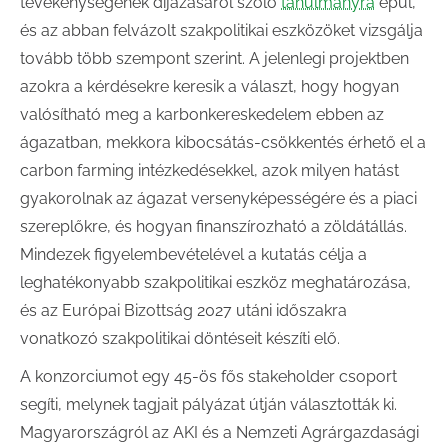
tevékenységének díjazásáról szóló
tanulmányra
épül,
és az abban felvázolt szakpolitikai eszközöket vizsgálja
tovább több szempont szerint. A jelenlegi projektben
azokra a kérdésekre keresik a választ, hogy hogyan
valósítható meg a karbonkereskedelem ebben az
ágazatban, mekkora kibocsátás-csökkentés érhető el a
carbon farming intézkedésekkel, azok milyen hatást
gyakorolnak az ágazat versenyképességére és a piaci
szereplőkre, és hogyan finanszírozható a zöldátállás.
Mindezek figyelembevételével a kutatás célja a
leghatékonyabb szakpolitikai eszköz meghatározása,
és az Európai Bizottság 2027 utáni időszakra
vonatkozó szakpolitikai döntéseit készíti elő.
A konzorciumot egy 45-ös fős stakeholder csoport
segíti, melynek tagjait pályázat útján választották ki.
Magyarországról az AKI és a Nemzeti Agrárgazdasági