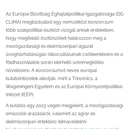
Az Európai Bizottság Éghajlatpolitikai Igazgatósága (DG
CLIMA) megbízásából egy nemzetközi konzorcium
több szakpolitikai eszközt vizsgál annak érdekében,
hogy megfelelő ösztönzőket határozzon meg a
mezőgazdasági és élelmiszeripari ágazat
üvegházhatásúgáz-kibocsátásának csökkentésére és a
földhasználatok során elérhető szénmegkötés
növelésére. A konzorciumot neves európai
kutatóintézetek alkotják, mint a Trinomics, a
Wageningeni Egyetem és az Európai Környezetpolitikai
Intézet (IEEP).
A kutatás egy 2023 végén megjelent, a mezőgazdasági
emissziók árazásáról, valamint az agrár és
élelmiszeripari értéklánc klímavédelmi