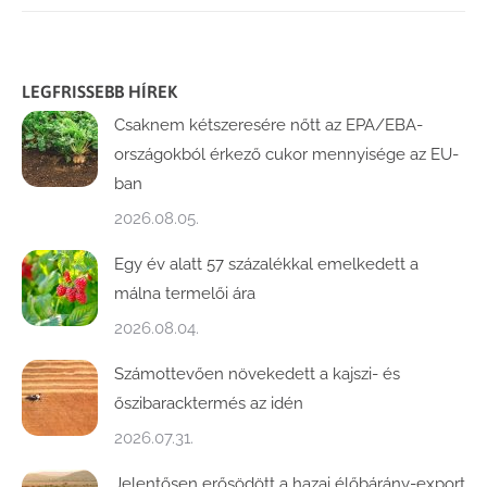
LEGFRISSEBB HÍREK
Csaknem kétszeresére nőtt az EPA/EBA-
országokból érkező cukor mennyisége az EU-
ban
2026.08.05.
Egy év alatt 57 százalékkal emelkedett a
málna termelői ára
2026.08.04.
Számottevően növekedett a kajszi- és
őszibaracktermés az idén
2026.07.31.
Jelentősen erősödött a hazai élőbárány-export