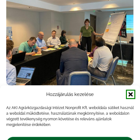
Hozzájárulás kezelése
„A mezőgazdasági éghajlati sokkok
előrejelzése” című workshopon vett
Az AKI Agrárközgazdasági Intézet Nonprofit Kft. weboldala sütiket használ
a weboldal működtetése, használatának megkönnyítése, a weboldalon
részt az AKI
végzett tevékenység nyomon követése és releváns ajánlatok
megjelenítése érdekében.
Hírek
,
Rendezvény
By
Seprődi Adél
2024.10.25.
2024. október 16-án Athénban rendezte meg az