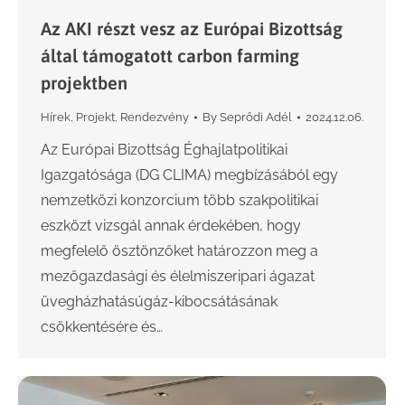
Az AKI részt vesz az Európai Bizottság
által támogatott carbon farming
projektben
Hírek
,
Projekt
,
Rendezvény
By
Seprődi Adél
2024.12.06.
Az Európai Bizottság Éghajlatpolitikai
Igazgatósága (DG CLIMA) megbízásából egy
nemzetközi konzorcium több szakpolitikai
eszközt vizsgál annak érdekében, hogy
megfelelő ösztönzőket határozzon meg a
mezőgazdasági és élelmiszeripari ágazat
üvegházhatásúgáz-kibocsátásának
csökkentésére és…