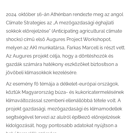
2024. október 16-án Athénban rendezte meg az angol
Climate Strategies az „A mezőgazdasági éghajlati
sokkok előrejelzése” (Anticipating agricultural climate
shocks) című első Augures Project Workshopot,
melyen az AKI munkatársa, Farkas Marcell is részt vett.
Az Augures projekt célja, hogy a döntéshozók és
gazdák számára hatékony eszközöket biztosítson a
jövőbeli klímasokkok kezelésére.
Az esemény fő témája a délkelet-európai országok,
köztük Magyarország búza- és kukoricatermelésének
klímaváltozással szembeni ellenállóbbá tétele volt. A
projekt gazdasági, mezőgazdasági és klímamodellek
segítségével tervezi az alulról építkező előrejelzések
kidolgozását, hogy pontosabb adatokat nyújtson a