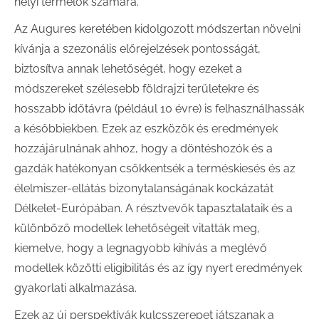
helyi termelők számára.
Az Augures keretében kidolgozott módszertan növelni
kívánja a szezonális előrejelzések pontosságát,
biztosítva annak lehetőségét, hogy ezeket a
módszereket szélesebb földrajzi területekre és
hosszabb időtávra (például 10 évre) is felhasználhassák
a későbbiekben. Ezek az eszközök és eredmények
hozzájárulnának ahhoz, hogy a döntéshozók és a
gazdák hatékonyan csökkentsék a terméskiesés és az
élelmiszer-ellátás bizonytalanságának kockázatát
Délkelet-Európában. A résztvevők tapasztalataik és a
különböző modellek lehetőségeit vitatták meg,
kiemelve, hogy a legnagyobb kihívás a meglévő
modellek közötti eligibilitás és az így nyert eredmények
gyakorlati alkalmazása.
Ezek az új perspektívák kulcsszerepet játszanak a