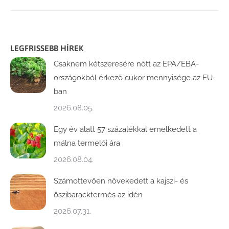
LEGFRISSEBB HÍREK
Csaknem kétszeresére nőtt az EPA/EBA-
országokból érkező cukor mennyisége az EU-
ban
2026.08.05.
Egy év alatt 57 százalékkal emelkedett a
málna termelői ára
2026.08.04.
Számottevően növekedett a kajszi- és
őszibaracktermés az idén
2026.07.31.