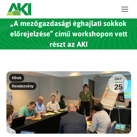
„A mezőgazdasági éghajlati sokkok
előrejelzése” című workshopon vett
részt az AKI
Hírek
OKT
25
Rendezvény