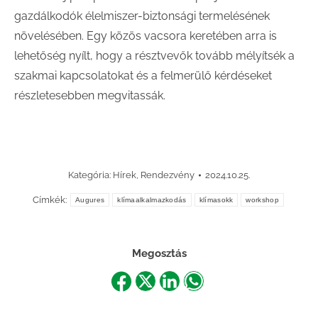
gazdálkodók élelmiszer-biztonsági termelésének
növelésében. Egy közös vacsora keretében arra is
lehetőség nyílt, hogy a résztvevők tovább mélyítsék a
szakmai kapcsolatokat és a felmerülő kérdéseket
részletesebben megvitassák.
Kategória:
Hírek
,
Rendezvény
2024.10.25.
Címkék:
Augures
klímaalkalmazkodás
klímasokk
workshop
Megosztás
Share
Share
Share
Share
on
on
on
on