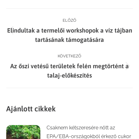
Facebook
X
LinkedIn
WhatsApp
Post
ELŐZŐ
Elindultak a termelői workshopok a víz tájban
navigation
Previous
tartásának támogatására
post:
KÖVETKEZŐ
Az őszi vetésű területek felén megtörtént a
Next
talaj-előkészítés
post:
Ajánlott cikkek
Csaknem kétszeresére nőtt az
EPA/EBA-országokból érkező cukor