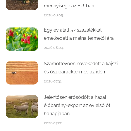
mennyisége az EU-ban
2026.08.05.
Egy év alatt 57 százalékkal
emelkedett a málna termelői ára
2026.08.04.
Számottevően növekedett a kajszi-
és őszibaracktermés az idén
2026.07.31.
Jelentősen erősödött a hazai
élőbárány-export az év első öt
hónapjában
2026.07.28.