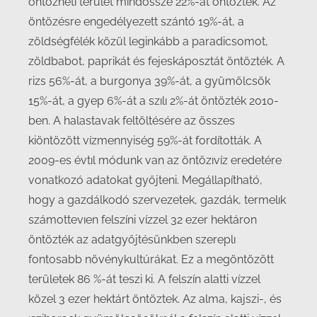
öntözhetı terület mindössze 22%-át öntözték. Az
öntözésre engedélyezett szántó 19%-át, a
zöldségfélék közül leginkább a paradicsomot,
zöldbabot, paprikát és fejeskáposztát öntözték. A
rizs 56%-át, a burgonya 39%-át, a gyümölcsök
15%-át, a gyep 6%-át a szılı 2%-át öntözték 2010-
ben. A halastavak feltöltésére az összes
kiöntözött vízmennyiség 59%-át fordították. A
2009-es évtıl módunk van az öntözıvíz eredetére
vonatkozó adatokat győjteni. Megállapítható,
hogy a gazdálkodó szervezetek, gazdák, termelık
számottevıen felszíni vízzel 32 ezer hektáron
öntözték az adatgyőjtésünkben szereplı
fontosabb növénykultúrákat. Ez a megöntözött
területek 86 %-át teszi ki. A felszín alatti vízzel
közel 3 ezer hektárt öntöztek. Az alma, kajszi-, és