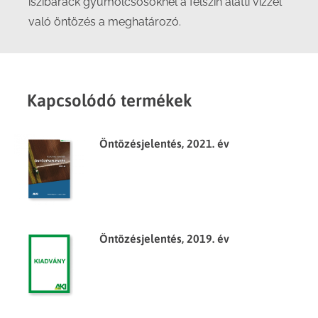
ıszibarack gyümölcsösöknél a felszín alatti vízzel
való öntözés a meghatározó.
Kapcsolódó termékek
Öntözésjelentés, 2021. év
Öntözésjelentés, 2019. év