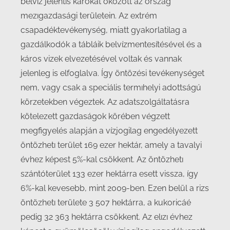
belvíz jelentıs károkat okozott az ország
mezıgazdasági területein. Az extrém
csapadéktevékenység, miatt gyakorlatilag a
gazdálkodók a tábláik belvízmentesítésével és a
káros vizek elvezetésével voltak és vannak
jelenleg is elfoglalva. Így öntözési tevékenységet
nem, vagy csak a speciális termıhelyi adottságú
körzetekben végeztek. Az adatszolgáltatásra
kötelezett gazdaságok körében végzett
megfigyelés alapján a vízjogilag engedélyezett
öntözhetı terület 169 ezer hektár, amely a tavalyi
évhez képest 5%-kal csökkent. Az öntözhetı
szántóterület 133 ezer hektárra esett vissza, így
6%-kal kevesebb, mint 2009-ben. Ezen belül a rizs
öntözhetı területe 3 507 hektárra, a kukoricáé
pedig 32 363 hektárra csökkent. Az elızı évhez