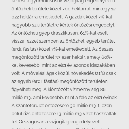
képest a gyümölcsösök vízjogilag engedélyezett
öntözhetı területe közel 700 hektárral, mintegy 12
022 hektárra emelkedett. A gazdák közel 7%-kal
nagyobb szılı területre kértek öntözési engedélyt.
Az öntözhetı gyep drasztikusan, 61%-kal esett
vissza, ezzel szemben az öntözhetı egyéb terület
(erdı, fásítás) közel 7%-kal emelkedett. Az összes
megöntözött terület 37 ezer hektár, amely 60%-
kal kevesebb, mint az elızı év azonos idıszakában
volt. A mővelési ágak közül növekedés (21%) csak
az egyéb (erdı, fásítás) megöntözött területen
figyelhetı meg. A kiöntözött vízmennyiség 86
millió m3, ami kevesebb, mint a fele az elızı évinek.
A szántóterület öntözésére 30 millió m3-t, ezen
belül rizs öntözésére 13 millió m3 vizet használtak
fel. Országosan a vízjogilag engedélyezett