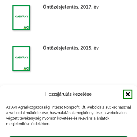
Öntözésjelentés, 2017. év
Öntözésjelentés, 2015. év
Tájékoztató jelentés az öntözésről
Hozzájárulás kezelése
(2013. október 7-i operatív jelentések
alapján)
Az AKI Agrárközgazdasági Intézet Nonprofit Kft. weboldala sütiket használ
a weboldal működtetése, használatának megkönnyítése, a weboldalon
végzett tevékenység nyomon követése és releváns ajánlatok
megjelenítése érdekében.
Tájékoztató jelentés az öntözésről