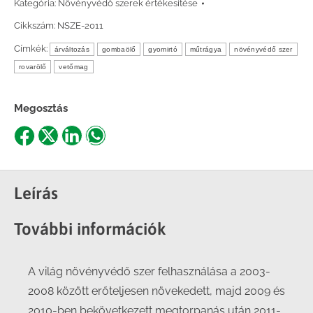
Kategória:
Növényvédő szerek értékesítése
Cikkszám:
NSZE-2011
Címkék:
árváltozás
gombaölő
gyomirtó
műtrágya
növényvédő szer
rovarölő
vetőmag
Megosztás
Share
Share
Share
Share
on
on
on
on
Facebook
X
LinkedIn
WhatsApp
Leírás
További információk
A világ növényvédő szer felhasználása a 2003-
2008 között erőteljesen növekedett, majd 2009 és
2010-ben bekövetkezett megtorpanás után 2011-