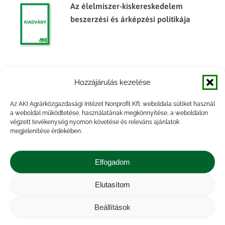
Az élelmiszer-kiskereskedelem
beszerzési és árképzési politikája
A válság hatása a magyar
Hozzájárulás kezelése
élelmiszergazdasági
külkereskedelemre nemzetközi
Az AKI Agrárközgazdasági Intézet Nonprofit Kft. weboldala sütiket használ
összehasonlításban
a weboldal működtetése, használatának megkönnyítése, a weboldalon
végzett tevékenység nyomon követése és releváns ajánlatok
megjelenítése érdekében.
Ipari és élelmiszeripari melléktermékek
felhasználásának lehetőségei a hazai
Elfogadom
sertéságazatban
Elutasítom
Beállítások
Impresszum
|
Kapcsolat
|
Jogi nyilatkozat
|