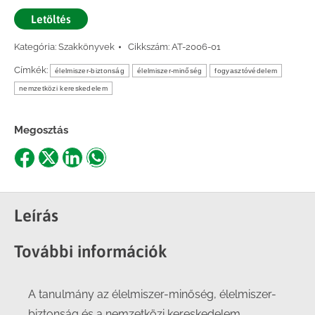
Letöltés
Kategória:
Szakkönyvek
Cikkszám:
AT-2006-01
Címkék:
élelmiszer-biztonság
élelmiszer-minőség
fogyasztóvédelem
nemzetközi kereskedelem
Megosztás
Share
Share
Share
Share
on
on
on
on
Facebook
X
LinkedIn
WhatsApp
Leírás
További információk
A tanulmány az élelmiszer-minőség, élelmiszer-
biztonság és a nemzetközi kereskedelem