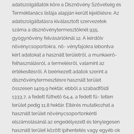
adatszolgáltatók köre a Dísznövény Szövetség és
Terméktanács listája alapján került kijelölésre. Az
adatszolgáltatásra kiválasztott szervezetek
száma a dísznövénytermesztőknél 935,
gyógynövény felvásárlóknál 12. A kérdőív
növénycsoportokra, nö- vényfajokra lebontva
kért adatokat a használt területről, a munkaerő-
felhasználásról, a termelésről, valamint az
értékesítésről. A beérkezett adatok szerint a
dísznövénytermesztésre használt terület
összesen 1409,9 hektár, ebből a szabadföldi
1333,7, a fedett fűthető 64,4, a fedett fű- tetlen
terület pedig 11,8 hektár. Eltérés mutatkozhat a
használt terület növénycsoportonkénti
elszámolásánál az engedélyezett és ténylegesen
használt terület között (pihentetés vagy egyéb ok