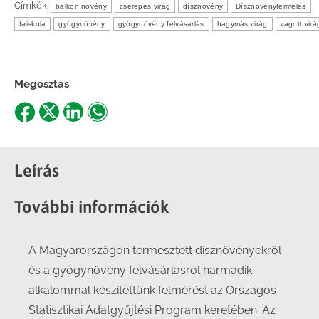
Címkék:
balkon növény
cserepes virág
dísznövény
Dísznövénytermelés
faiskola
gyógynövény
gyógynövény felvásárlás
hagymás virág
vágott virá
Megosztás
Share
Share
Share
Share
on
on
on
on
Facebook
X
LinkedIn
WhatsApp
Leírás
További információk
A Magyarországon termesztett dísznövényekről
és a gyógynövény felvásárlásról harmadik
alkalommal készítettünk felmérést az Országos
Statisztikai Adatgyűjtési Program keretében. Az