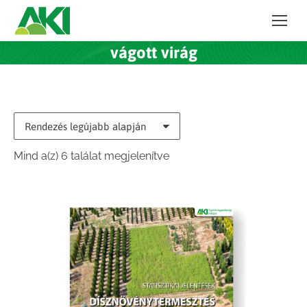
vágott virág
Sorted
Mind a(z) 6 találat megjelenítve
by
latest