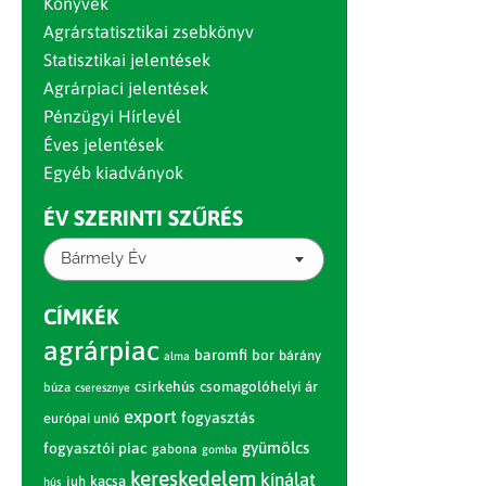
Könyvek
Agrárstatisztikai zsebkönyv
Statisztikai jelentések
Agrárpiaci jelentések
Pénzügyi Hírlevél
Éves jelentések
Egyéb kiadványok
ÉV SZERINTI SZŰRÉS
Bármely Év
CÍMKÉK
agrárpiac
baromfi
bor
bárány
alma
csirkehús
csomagolóhelyi ár
búza
cseresznye
export
fogyasztás
európai unió
gyümölcs
fogyasztói piac
gabona
gomba
kereskedelem
kínálat
juh
kacsa
hús