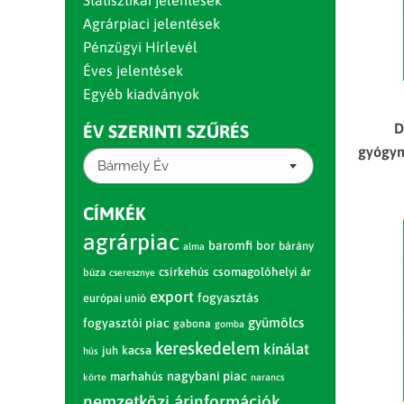
Statisztikai jelentések
Agrárpiaci jelentések
Pénzügyi Hírlevél
Éves jelentések
Egyéb kiadványok
D
ÉV SZERINTI SZŰRÉS
gyógyn
Bármely Év
CÍMKÉK
agrárpiac
baromfi
bor
bárány
alma
csirkehús
csomagolóhelyi ár
búza
cseresznye
export
fogyasztás
európai unió
gyümölcs
fogyasztói piac
gabona
gomba
kereskedelem
kínálat
juh
kacsa
hús
nagybani piac
marhahús
körte
narancs
nemzetközi árinformációk