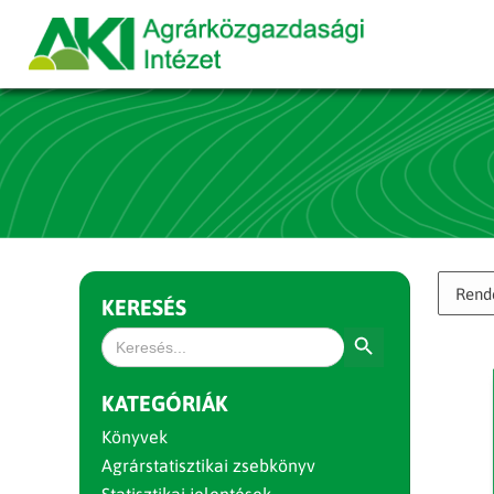
KERESÉS
Search Button
Search
for:
KATEGÓRIÁK
Könyvek
Agrárstatisztikai zsebkönyv