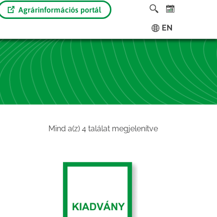
Agrárinformációs portál
EN
Sorted
Mind a(z) 4 találat megjelenítve
by
latest