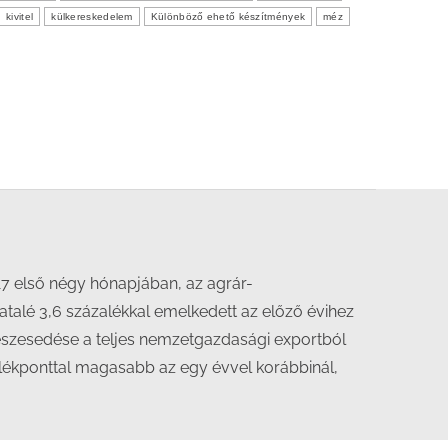
kivitel
külkereskedelem
Különböző ehető készítmények
méz
017 első négy hónapjában, az agrár-
atalé 3,6 százalékkal emelkedett az előző évihez
 részesedése a teljes nemzetgazdasági exportból
zalékponttal magasabb az egy évvel korábbinál,