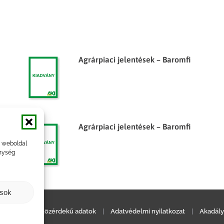
Agrárpiaci jelentések – Baromfi
Agrárpiaci jelentések – Baromfi
a weboldal
nység
ások
ilatkozat
|
Közérdekű adatok
|
Adatvédelmi nyilatkozat
|
Akadály