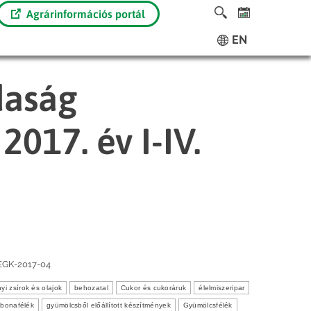
Agrárinformációs portál
EN
daság
017. év I-IV.
EGK-2017-04
nyi zsírok és olajok
behozatal
Cukor és cukoráruk
élelmiszeripar
bonafélék
gyümölcsből előállított készítmények
Gyümölcsfélék