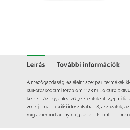
Leírás
További információk
A mezőgazdasági és élelmiszeripari termékek kivi
külkereskedelmi forgalom 1128 millió euró aktívu
képest. Az egyenleg 26,3 százalékkal, 234 milli
2017 január–áprilisi időszakában 8,7 százalék, a
míg az import aránya 0,3 százalékponttal alacs