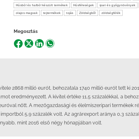
Húsból és halból készült termékek
Húsféleségek
ipari és gyógynövények
olajos magvak
tejtermékek
tojás
Zöldségből
zöldségfélék
Megosztás
Share
Share
Share
Share
on
on
on
on
Facebook
X
LinkedIn
WhatsApp
tele 2868 millió eurót, behozatala 1740 millió eurót tett ki 2
mot eredményezett. A kivitel értéke 11,5 százalékkal, a behoz
ó euróval nőtt. A mezőgazdasági és élelmiszeripari termékek
z importból 5,9 százalék volt. Az agrárexport aránya 0,3 szá
onyabb, mint 2016 első négy hónapjában volt.