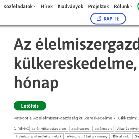
Közfeladatok
Hírek
Kiadványok
Projektek
Rólunk
KAP
ITE
Az élelmiszergaz
külkereskedelme, 2
hónap
Letöltés
Kategória:
Az élelmiszer-gazdaság külkereskedelme
Cikkszám:
Címkék:
agrár-külkereskedelem
agrárexport
agrárimport
Állati és növé
élelmiszeripari melléktermékek
elkészített állati takarmány
Élő állatok
Ga