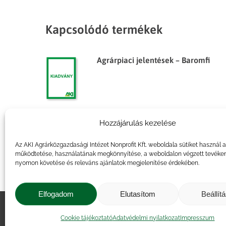
Kapcsolódó termékek
Agrárpiaci jelentések – Baromfi
Hozzájárulás kezelése
Agrárpiaci jelentések – Baromfi
Az AKI Agrárközgazdasági Intézet Nonprofit Kft. weboldala sütiket használ 
működtetése, használatának megkönnyítése, a weboldalon végzett tevéke
nyomon követése és releváns ajánlatok megjelenítése érdekében.
Elfogadom
Elutasítom
Beállít
Impresszum
|
Kapcsolat
|
Jogi ny
Cookie tájékoztató
Adatvédelmi nyilatkozat
Impresszum