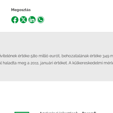
Megosztás
Share
Share
Share
Share
on
on
on
on
Facebook
X
LinkedIn
WhatsApp
telének értéke 580 millió eurót, behozatalának értéke 349 milli
l haladta meg a 2011. januári értéket. A külkereskedelmi mérle