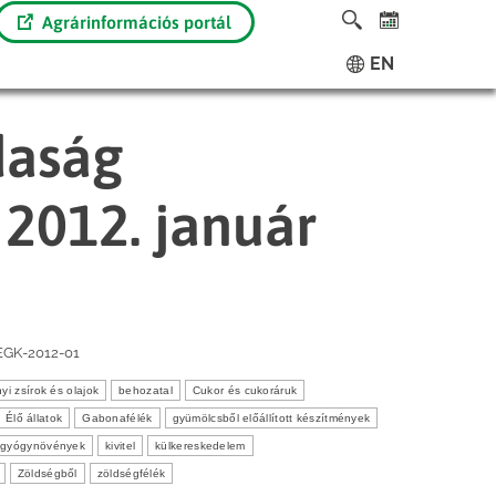
Agrárinformációs portál
EN
daság
 2012. január
EGK-2012-01
nyi zsírok és olajok
behozatal
Cukor és cukoráruk
Élő állatok
Gabonafélék
gyümölcsből előállított készítmények
s gyógynövények
kivitel
külkereskedelem
Zöldségből
zöldségfélék