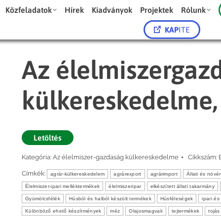
Közfeladatok
Hírek
Kiadványok
Projektek
Rólunk
KAP
ITE
Az élelmiszergaz
külkereskedelme,
Letöltés
Kategória:
Az élelmiszer-gazdaság külkereskedelme
Cikkszám:
Címkék:
agrár-külkereskedelem
agrárexport
agrárimport
Állati és növé
Élelmiszer-ipari melléktermékek
élelmiszeripar
elkészített állati takarmány
Gyümölcsfélék
Húsból és halból készült termékek
Húsféleségek
ipari é
Különböző ehető készítmények
méz
Olajosmagvak
tejtermékek
tojás