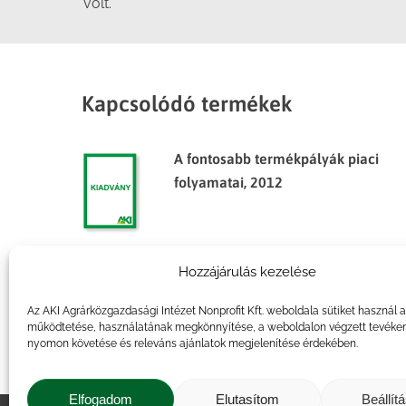
volt.
Kapcsolódó termékek
A fontosabb termékpályák piaci
folyamatai, 2012
Hozzájárulás kezelése
Agrárpiaci jelentések – Baromfi
Az AKI Agrárközgazdasági Intézet Nonprofit Kft. weboldala sütiket használ 
működtetése, használatának megkönnyítése, a weboldalon végzett tevéke
nyomon követése és releváns ajánlatok megjelenítése érdekében.
Elfogadom
Elutasítom
Beállít