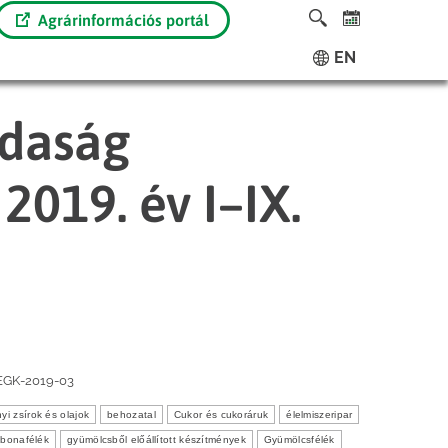
Agrárinformációs portál
EN
zdaság
2019. év I–IX.
EGK-2019-03
nyi zsírok és olajok
behozatal
Cukor és cukoráruk
élelmiszeripar
bonafélék
gyümölcsből előállított készítmények
Gyümölcsfélék