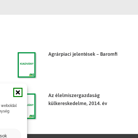
Agrárpiaci jelentések – Baromfi
Az élelmiszergazdaság
külkereskedelme, 2014. év
a weboldal
nység
ások