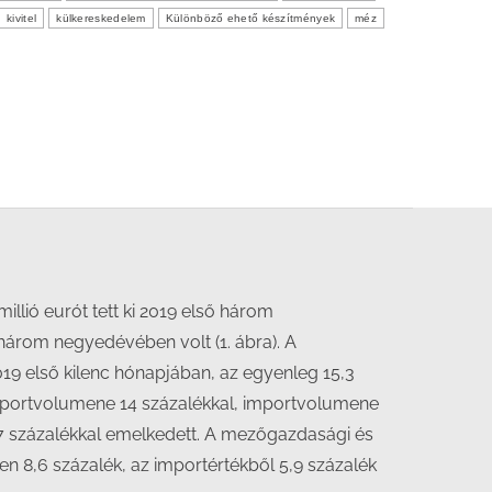
kivitel
külkereskedelem
Különböző ehető készítmények
méz
illió eurót tett ki 2019 első három
három negyedévében volt (1. ábra). A
019 első kilenc hónapjában, az egyenleg 15,3
exportvolumene 14 százalékkal, importvolumene
,7 százalékkal emelkedett. A mezőgazdasági és
 8,6 százalék, az importértékből 5,9 százalék