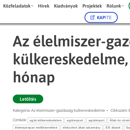
Közfeladatok
Hírek
Kiadványok
Projektek
Rólunk
KAP
ITE
Az élelmiszer-ga
külkereskedelme, 
hónap
Letöltés
Kategória:
Az élelmiszer-gazdaság külkereskedelme
Cikkszám:
Címkék:
agrár-külkereskedelem
agrárexport
agrárimport
Állati és növé
élelmiszeripari melléktermékek
elkészített állati takarmány
Élő állatok
Ga