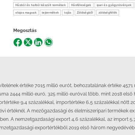
Húsból és halból készült termékek
Húsféleségek
ipari és gyógynövények
olajos magvak
tejtermékek
tojás
Zöldségből
zöldségfélék
Megosztás
Share
Share
Share
Share
on
on
on
on
Facebook
X
LinkedIn
WhatsApp
telének értéke 7015 millió eurót, behozatalának értéke 4571 m
a 2444 millió euró, 325 millió euróval több, mint 2018 első 
tértéke 9,4 százalékkal, importértéke 6,5 százalékkal nőtt 2
évi értéknél. A mezőgazdasági és élelmiszeripari termékek 
ben. A nemzetgazdasági export 4,6 százalékkal, az import 5
nemzetgazdasági exportértékből 2019 első három negyedévében