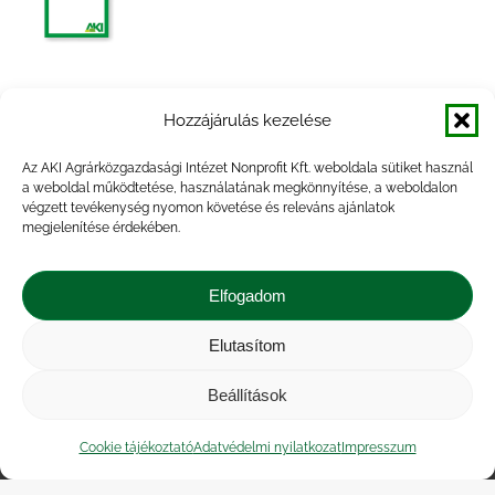
Agrárpiaci jelentések – Gabona és ipari
Hozzájárulás kezelése
növények
Az AKI Agrárközgazdasági Intézet Nonprofit Kft. weboldala sütiket használ
a weboldal működtetése, használatának megkönnyítése, a weboldalon
végzett tevékenység nyomon követése és releváns ajánlatok
megjelenítése érdekében.
Agrárpiaci jelentések – Gabona és ipari
növények
Elfogadom
Elutasítom
Beállítások
Impresszum
|
Kapcsolat
|
Jogi nyilatkozat
|
Közérdekű adatok
|
Adatvédelmi nyilatkozat
|
Cookie tájékoztató
Adatvédelmi nyilatkozat
Impresszum
Akadálymentesítési nyilatkozat
|
Cookie