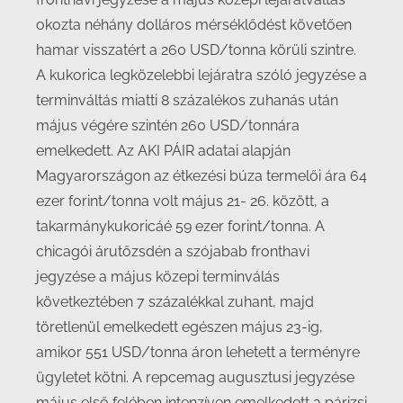
okozta néhány dolláros mérséklődést követően
hamar visszatért a 260 USD/tonna körüli szintre.
A kukorica legközelebbi lejáratra szóló jegyzése a
terminváltás miatti 8 százalékos zuhanás után
május végére szintén 260 USD/tonnára
emelkedett. Az AKI PÁIR adatai alapján
Magyarországon az étkezési búza termelői ára 64
ezer forint/tonna volt május 21- 26. között, a
takarmánykukoricáé 59 ezer forint/tonna. A
chicagói árutőzsdén a szójabab fronthavi
jegyzése a május közepi terminválás
következtében 7 százalékkal zuhant, majd
töretlenül emelkedett egészen május 23-ig,
amikor 551 USD/tonna áron lehetett a terményre
ügyletet kötni. A repcemag augusztusi jegyzése
május első felében intenzíven emelkedett a párizsi