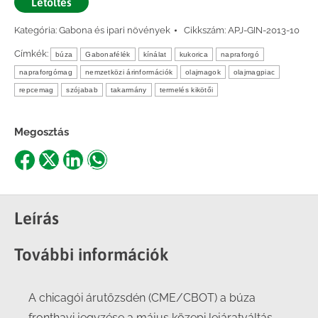
Letöltés
Kategória:
Gabona és ipari növények
Cikkszám:
APJ-GIN-2013-10
Címkék:
búza
Gabonafélék
kínálat
kukorica
napraforgó
napraforgómag
nemzetközi árinformációk
olajmagok
olajmagpiac
repcemag
szójabab
takarmány
termelés kikötői
Megosztás
Share
Share
Share
Share
on
on
on
on
Facebook
X
LinkedIn
WhatsApp
Leírás
További információk
A chicagói árutőzsdén (CME/CBOT) a búza
fronthavi jegyzése a május közepi lejáratváltás