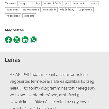
Címkék:
átlagár
bárány
értékesítési ár
juh
marhahús
sertés
sertéshús
szarvasmarha
termelői ár
vágóbárány
vágómarha
vágósertés
világpiac
Megosztás
Share
Share
Share
Share
on
on
on
on
Facebook
X
LinkedIn
WhatsApp
Leírás
Az AKI PÁIR adatai szerint a hazai termelésű
vágósertés termelői ára áfa és szállítási költség
nélkül 450 forint/kilogramm hasított meleg súly
volt 2021 szeptemberében, ami közel 9
százalékos csökkenést jelentett az egy évvel
korábbi átlagárhoz képest.