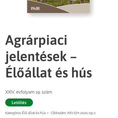
Agrárpiaci
jelentések –
Élőállat és hús
XXIV. évfolyam 19. szám
Letöltés
Kategória:
Élő állat és hús
Cikkszám:
APJ-EH-2021-19-1