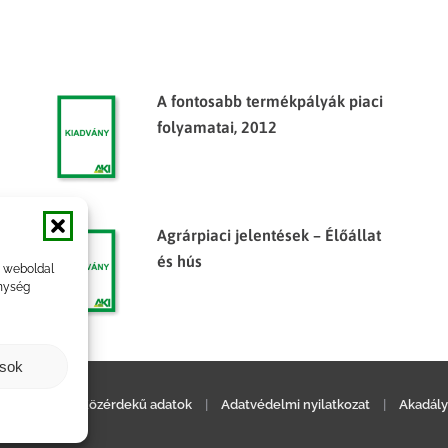
A fontosabb termékpályák piaci
folyamatai, 2012
Agrárpiaci jelentések – Élőállat
és hús
a weboldal
nység
ások
ilatkozat
|
Közérdekű adatok
|
Adatvédelmi nyilatkozat
|
Akadály