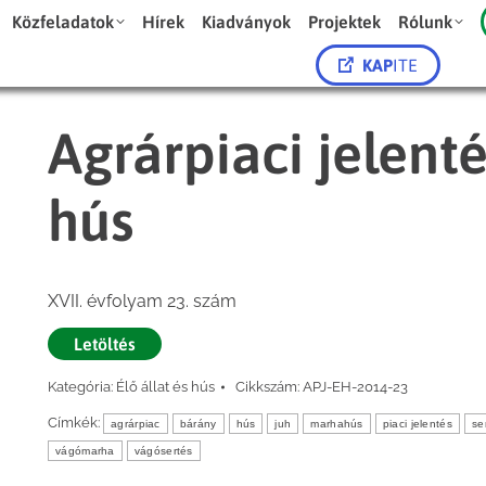
Közfeladatok
Hírek
Kiadványok
Projektek
Rólunk
KAP
ITE
Agrárpiaci jelenté
hús
XVII. évfolyam 23. szám
Letöltés
Kategória:
Élő állat és hús
Cikkszám:
APJ-EH-2014-23
Címkék:
agrárpiac
bárány
hús
juh
marhahús
piaci jelentés
se
vágómarha
vágósertés