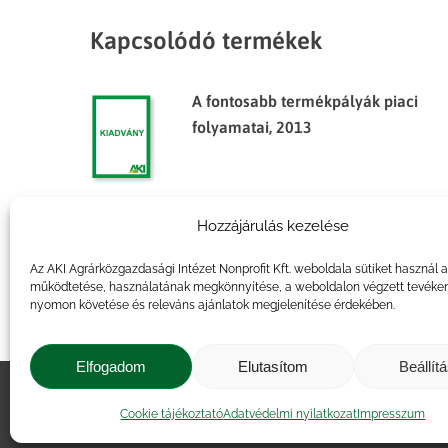
Kapcsolódó termékek
A fontosabb termékpályák piaci
folyamatai, 2013
Hozzájárulás kezelése
Agrárpiaci jelentések – Élőállat
és hús
Az AKI Agrárközgazdasági Intézet Nonprofit Kft. weboldala sütiket használ 
működtetése, használatának megkönnyítése, a weboldalon végzett tevéke
nyomon követése és releváns ajánlatok megjelenítése érdekében.
Elfogadom
Elutasítom
Beállít
Impresszum
|
Kapcsolat
|
Jogi ny
Cookie tájékoztató
Adatvédelmi nyilatkozat
Impresszum