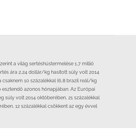
rint a világ sertéshústermelése 1,7 millió
tés ára 2,24 dollár/kg hasított súly volt 2014
a csaknem 10 százalékkal (6,8 brazil reál/kg
őző esztendő azonos hónapjában. Az Európai
eg súly volt 2014 októberében, 21 százalékkal
rében, 12 százalékkal csökkent az egy évvel