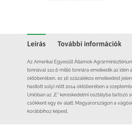
Leírás
További információk
Az Amerikai Egyesült Államok Agrárminisztériumá
tonnával 110,6 millió tonnára emelkedik az idén a
októberében, ez 16 százalékos emelkedést jelent 
hasított súly) nőtt 2014 októberében a szeptem
Unióban az „E” kereskedelmi osztályba tartozó s
csökkent egy év alatt. Magyarországon a vágóser
korábbihoz képest.