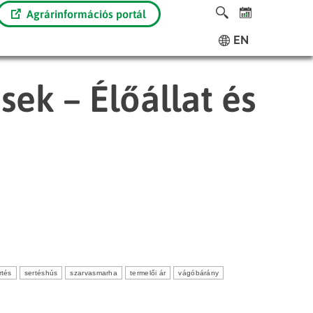
Agrárinformációs portál
EN
sek – Élőállat és
rtés
sertéshús
szarvasmarha
termelői ár
vágóbárány