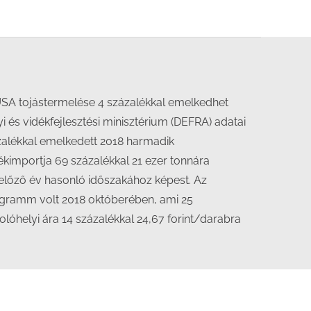
USA tojástermelése 4 százalékkal emelkedhet
és vidékfejlesztési minisztérium (DEFRA) adatai
ázalékkal emelkedett 2018 harmadik
kimportja 69 százalékkal 21 ezer tonnára
előző év hasonló időszakához képest. Az
logramm volt 2018 októberében, ami 25
lóhelyi ára 14 százalékkal 24,67 forint/darabra