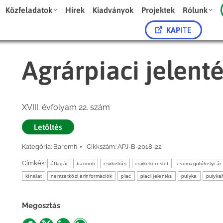
Közfeladatok
Hírek
Kiadványok
Projektek
Rólunk
KAP
ITE
Agrárpiaci jelent
XVIII. évfolyam 22. szám
Letöltés
Kategória:
Baromfi
Cikkszám:
APJ-B-2018-22
Címkék:
átlagár
baromfi
csirkehús
csirkekereslet
csomagolóhelyi ár
kínálat
nemzetközi árinformációk
piac
piaci jelentés
pulyka
pulyka
Megosztás