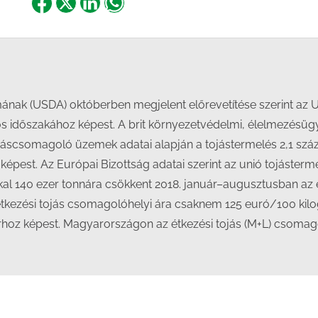
Share
Share
Share
Share
on
on
on
on
Facebook
X
LinkedIn
WhatsApp
ának (USDA) októberben megjelent előrevetítése szerint az 
időszakához képest. A brit környezetvédelmi, élelmezésügyi 
tojáscsomagoló üzemek adatai alapján a tojástermelés 2,1 sz
pest. Az Európai Bizottság adatai szerint az unió tojástermé
kal 140 ezer tonnára csökkent 2018. január–augusztusban az 
 étkezési tojás csomagolóhelyi ára csaknem 125 euró/100 ki
rhoz képest. Magyarországon az étkezési tojás (M+L) csomago