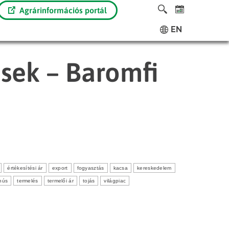
Agrárinformációs portál
EN
ések – Baromfi
értékesítési ár
export
fogyasztás
kacsa
kereskedelem
hús
termelés
termelői ár
tojás
világpiac