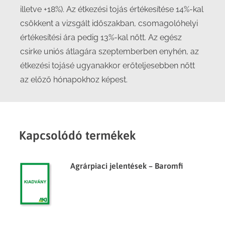
illetve +18%). Az étkezési tojás értékesítése 14%-kal
csökkent a vizsgált időszakban, csomagolóhelyi
értékesítési ára pedig 13%-kal nőtt. Az egész
csirke uniós átlagára szeptemberben enyhén, az
étkezési tojásé ugyanakkor erőteljesebben nőtt
az előző hónapokhoz képest.
Kapcsolódó termékek
Agrárpiaci jelentések – Baromfi