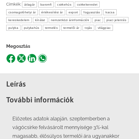
Címkék:
átlagár
baromfi
csirkehús
csirkekereslet
csomagolóhelyi ár
értékesítési ár
export
fogyasztás
kacsa
kereskedelem
kínálat
nemzetközi árinformációk
piac
piaci jelentés
pulyka
pulykahús
termelés
termelői ár
tojás
világpiac
Megosztás
Share
Share
Share
Share
on
on
on
on
Facebook
X
LinkedIn
WhatsApp
Leírás
További információk
Előzetes adatok alapján, szeptemberben a
vágócsirke felvásárolt mennyisége 3%-kal
magasabb, élősúlyos termelői ára ugyanakkor