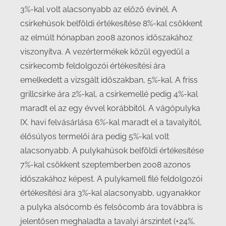
3%-kal volt alacsonyabb az előző évinél. A
csirkehúsok belföldi értékesítése 8%-kal csökkent
az elmúlt hónapban 2008 azonos időszakához
viszonyítva. A vezértermékek közül egyedül a
csirkecomb feldolgozói értékesítési ára
emelkedett a vizsgált időszakban, 5%-kal. A friss
grillcsirke ára 2%-kal, a csirkemellé pedig 4%-kal
maradt el az egy évvel korábbitól. A vágópulyka
IX. havi felvásárlása 6%-kal maradt el a tavalyitól,
élősúlyos termelői ára pedig 5%-kal volt
alacsonyabb. A pulykahúsok belföldi értékesítése
7%-kal csökkent szeptemberben 2008 azonos
időszakához képest. A pulykamell filé feldolgozói
értékesítési ára 3%-kal alacsonyabb, ugyanakkor
a pulyka alsócomb és felsőcomb ára továbbra is
jelentősen meghaladta a tavalyi árszintet (+24%,