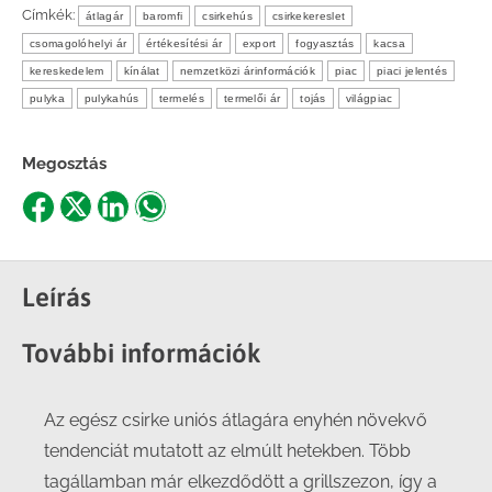
Címkék:
átlagár
baromfi
csirkehús
csirkekereslet
csomagolóhelyi ár
értékesítési ár
export
fogyasztás
kacsa
kereskedelem
kínálat
nemzetközi árinformációk
piac
piaci jelentés
pulyka
pulykahús
termelés
termelői ár
tojás
világpiac
Megosztás
Share
Share
Share
Share
on
on
on
on
Facebook
X
LinkedIn
WhatsApp
Leírás
További információk
Az egész csirke uniós átlagára enyhén növekvő
tendenciát mutatott az elmúlt hetekben. Több
tagállamban már elkezdődött a grillszezon, így a