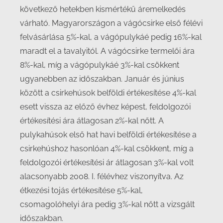
következő hetekben kismértékű áremelkedés
várható. Magyarországon a vágócsirke első félévi
felvásárlása 5%-kal, a vágópulykáé pedig 16%-kal
maradt el a tavalyitól. A vágócsirke termelői ára
8%-kal, míg a vágópulykáé 3%-kal csökkent
ugyanebben az időszakban. Január és június
között a csirkehúsok belföldi értékesítése 4%-kal
esett vissza az előző évhez képest, feldolgozói
értékesítési ára átlagosan 2%-kal nőtt. A
pulykahúsok első hat havi belföldi értékesítése a
csirkehúshoz hasonlóan 4%-kal csökkent, míg a
feldolgozói értékesítési ár átlagosan 3%-kal volt
alacsonyabb 2008. I. félévhez viszonyítva. Az
étkezési tojás értékesítése 5%-kal,
csomagolóhelyi ára pedig 3%-kal nőtt a vizsgált
időszakban.