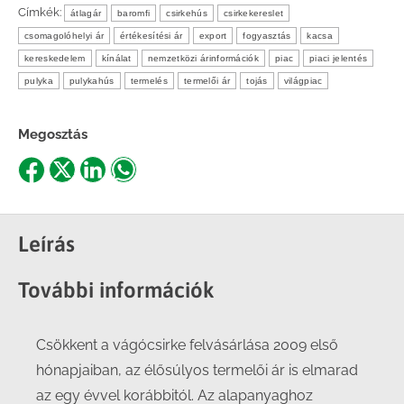
Címkék:
átlagár
baromfi
csirkehús
csirkekereslet
csomagolóhelyi ár
értékesítési ár
export
fogyasztás
kacsa
kereskedelem
kínálat
nemzetközi árinformációk
piac
piaci jelentés
pulyka
pulykahús
termelés
termelői ár
tojás
világpiac
Megosztás
Share
Share
Share
Share
on
on
on
on
Facebook
X
LinkedIn
WhatsApp
Leírás
További információk
Csökkent a vágócsirke felvásárlása 2009 első
hónapjaiban, az élősúlyos termelői ár is elmarad
az egy évvel korábbitól. Az alapanyaghoz