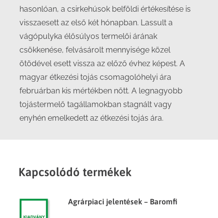
hasonlóan, a csirkehúsok belföldi értékesítése is
visszaesett az első két hónapban. Lassult a
vágópulyka élősúlyos termelői árának
csökkenése, felvásárolt mennyisége közel
ötödével esett vissza az előző évhez képest. A
magyar étkezési tojás csomagolóhelyi ára
februárban kis mértékben nőtt. A legnagyobb
tojástermelő tagállamokban stagnált vagy
enyhén emelkedett az étkezési tojás ára.
Kapcsolódó termékek
Agrárpiaci jelentések – Baromfi