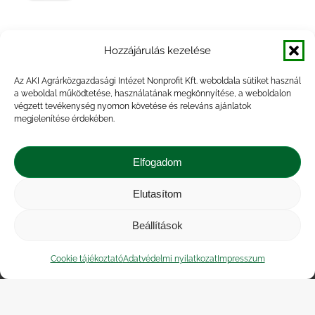
Agrárpiaci jelentések – Baromfi
Hozzájárulás kezelése
Az AKI Agrárközgazdasági Intézet Nonprofit Kft. weboldala sütiket használ
a weboldal működtetése, használatának megkönnyítése, a weboldalon
végzett tevékenység nyomon követése és releváns ajánlatok
megjelenítése érdekében.
Agrárpiaci jelentések – Baromfi
Elfogadom
Elutasítom
Beállítások
Impresszum
|
Kapcsolat
|
Jogi nyilatkozat
|
Közérdekű adatok
|
Adatvédelmi nyilatkozat
|
Cookie tájékoztató
Adatvédelmi nyilatkozat
Impresszum
Akadálymentesítési nyilatkozat
|
Cookie
tájékoztató