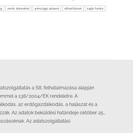
ág
nettó árbevétel
pénzügyi adatok
ráfordítások
saját forrás
adatszolgáltatás a Stt. felhatalmazása alapján
elemmel a 138/2004/EK rendeletre. A
álkodás, az erdőgazdálkodás, a halászat és a
zzák. Az adatok beküldési határideje október 25.,
kozásoknak. Az adatszolgáltatási