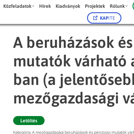
Közfeladatok
Hírek
Kiadványok
Projektek
Rólunk
KAP
ITE
A beruházások és
mutatók várható 
ban (a jelentőseb
mezőgazdasági vá
Letöltés
Kategória:
A mezőgazdasági beruházások és pénzügyi mutatók várh