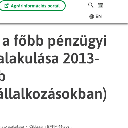
Agrárinformációs portál
EN
 a főbb pénzügyi
alakulása 2013-
b
llalkozásokban)
ató alakulása
Cikkszám:
BFPM-M-2013