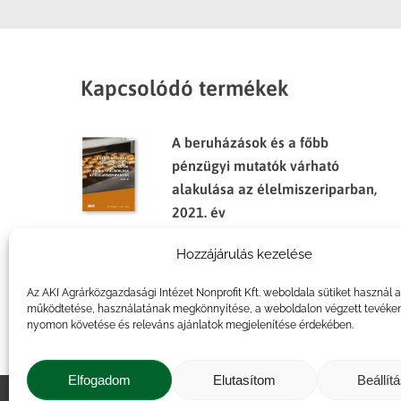
Kapcsolódó termékek
A beruházások és a főbb
pénzügyi mutatók várható
alakulása az élelmiszeriparban,
2021. év
Hozzájárulás kezelése
A beruházások és a pénzügyi
mutatók várható alakulása a
Az AKI Agrárközgazdasági Intézet Nonprofit Kft. weboldala sütiket használ 
mezőgazdaságban 2010-ben
működtetése, használatának megkönnyítése, a weboldalon végzett tevéke
nyomon követése és releváns ajánlatok megjelenítése érdekében.
Elfogadom
Elutasítom
Beállít