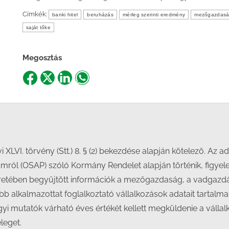
Címkék:
banki hitel
beruházás
mérleg szerinti eredmény
mezőgazdas
saját tőke
Megosztás
Share
Share
Share
Share
on
on
on
on
Facebook
X
LinkedIn
WhatsApp
vi XLVI. törvény (Stt.) 8. § (2) bekezdése alapján kötelező. Az 
ramról (OSAP) szóló Kormány Rendelet alapján történik, figy
 keretében begyűjtött információk a mezőgazdaság, a vadgazd
bb alkalmazottat foglalkoztató vállalkozások adatait tartalma
yi mutatók várható éves értékét kellett megküldenie a vállal
leget.