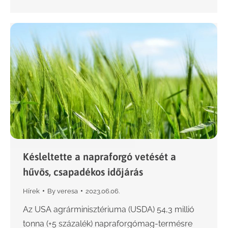
Késleltette a napraforgó vetését a
hűvös, csapadékos időjárás
Hírek
By
veresa
2023.06.06.
Az USA agrárminisztériuma (USDA) 54,3 millió
tonna (+5 százalék) napraforgómag-termésre