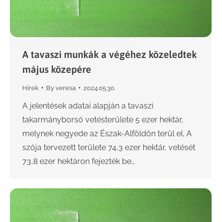
A tavaszi munkák a végéhez közeledtek
május közepére
Hírek
By
veresa
2024.05.30.
A jelentések adatai alapján a tavaszi
takarmányborsó vetésterülete 5 ezer hektár,
melynek negyede az Észak-Alföldön terül el. A
szója tervezett területe 74,3 ezer hektár, vetését
73,8 ezer hektáron fejezték be…