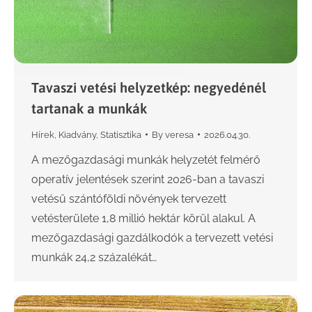
Tavaszi vetési helyzetkép: negyedénél
tartanak a munkák
Hírek
,
Kiadvány
,
Statisztika
By
veresa
2026.04.30.
A mezőgazdasági munkák helyzetét felmérő
operatív jelentések szerint 2026-ban a tavaszi
vetésű szántóföldi növények tervezett
vetésterülete 1,8 millió hektár körül alakul. A
mezőgazdasági gazdálkodók a tervezett vetési
munkák 24,2 százalékát…