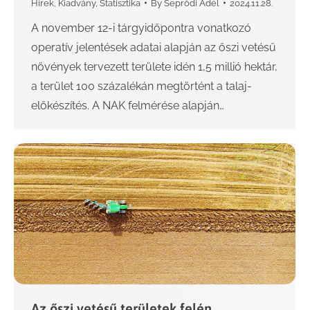
Hírek
,
Kiadvány
,
Statisztika
By
Seprődi Adél
2024.11.28.
A november 12-i tárgyidőpontra vonatkozó
operatív jelentések adatai alapján az őszi vetésű
növények tervezett területe idén 1,5 millió hektár,
a terület 100 százalékán megtörtént a talaj-
előkészítés. A NAK felmérése alapján…
Az őszi vetésű területek felén