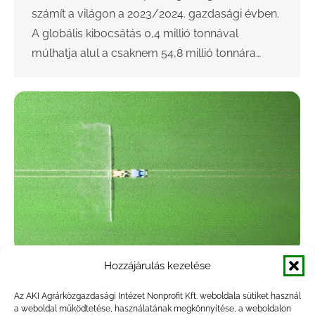
számít a világon a 2023/2024. gazdasági évben.
A globális kibocsátás 0,4 millió tonnával
múlhatja alul a csaknem 54,8 millió tonnára…
Hozzájárulás kezelése
A tavaszi mezőgazdasági munkák május
közepén a végéhez közeledtek
Az AKI Agrárközgazdasági Intézet Nonprofit Kft. weboldala sütiket használ
a weboldal működtetése, használatának megkönnyítése, a weboldalon