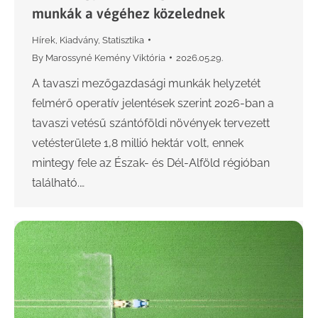
munkák a végéhez közelednek
Hírek
,
Kiadvány
,
Statisztika
By
Marossyné Kemény Viktória
2026.05.29.
A tavaszi mezőgazdasági munkák helyzetét
felmérő operatív jelentések szerint 2026-ban a
tavaszi vetésű szántóföldi növények tervezett
vetésterülete 1,8 millió hektár volt, ennek
mintegy fele az Észak- és Dél-Alföld régióban
található.…