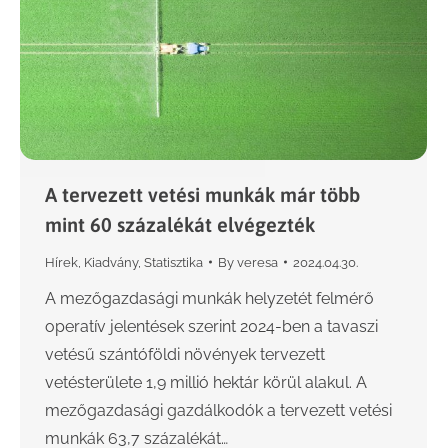
A tervezett vetési munkák már több
mint 60 százalékát elvégezték
Hírek
,
Kiadvány
,
Statisztika
By
veresa
2024.04.30.
A mezőgazdasági munkák helyzetét felmérő
operatív jelentések szerint 2024-ben a tavaszi
vetésű szántóföldi növények tervezett
vetésterülete 1,9 millió hektár körül alakul. A
mezőgazdasági gazdálkodók a tervezett vetési
munkák 63,7 százalékát…