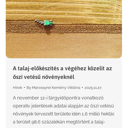
A talaj-előkészítés a végéhez közelít az
őszi vetésű növényeknél
Hírek
By
Marossyné Kemény Viktória
2025.11.27.
A november 12-i tárgyidőpontra vonatkozó
operatív jelentések adatai alapján az őszi vetésű
növények tervezett területe idén 1,6 millió hektár,
a terület 98,6 százalékán megtörtént a talaj-