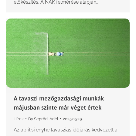
előkészítés. A NAK felmérése alapján…
A tavaszi mezőgazdasági munkák
májusban szinte már véget értek
Hírek
By
Seprődi Adél
2025.05.29.
Az áprilisi enyhe tavaszias időjárás kedvezett a