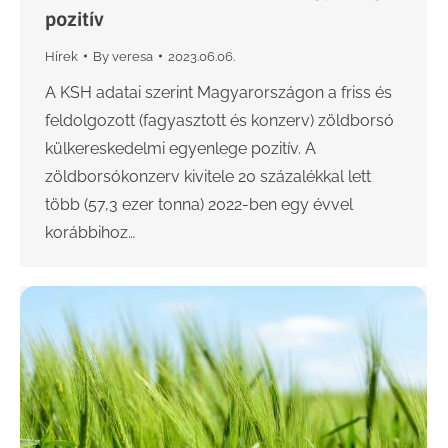
pozitív
Hírek
By
veresa
2023.06.06.
A KSH adatai szerint Magyarországon a friss és
feldolgozott (fagyasztott és konzerv) zöldborsó
külkereskedelmi egyenlege pozitív. A
zöldborsókonzerv kivitele 20 százalékkal lett
több (57,3 ezer tonna) 2022-ben egy évvel
korábbihoz…