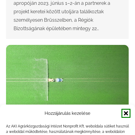
apropóján 2023. június 1–2-án a partnerek a
projekt keretei között utoljára találkoztak
személyesen Brüsszelben, a Régiók
Bizottságának épületében mintegy 22…
Hozzájárulás kezelése
A tavaszi mezőgazdasági munkák május
Az AKI Agrárközgazdasági Intézet Nonprofit Kft. weboldala sütiket használ
közepén a végéhez közeledtek
a weboldal működtetése, használatának megkönnyítése, a weboldalon