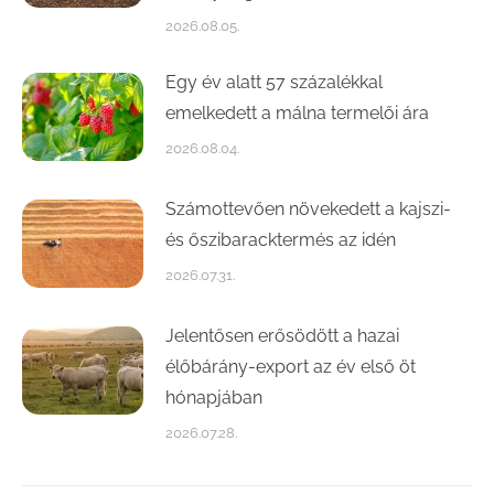
2026.08.05.
Egy év alatt 57 százalékkal
emelkedett a málna termelői ára
2026.08.04.
Számottevően növekedett a kajszi-
és őszibaracktermés az idén
2026.07.31.
Jelentősen erősödött a hazai
élőbárány-export az év első öt
hónapjában
2026.07.28.