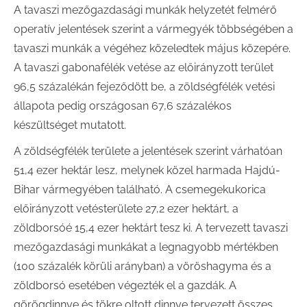
A tavaszi mezőgazdasági munkák helyzetét felmérő
operatív jelentések szerint a vármegyék többségében a
tavaszi munkák a végéhez közeledtek május közepére.
A tavaszi gabonafélék vetése az előirányzott terület
96,5 százalékán fejeződött be, a zöldségfélék vetési
állapota pedig országosan 67,6 százalékos
készültséget mutatott.
A zöldségfélék területe a jelentések szerint várhatóan
51,4 ezer hektár lesz, melynek közel harmada Hajdú-
Bihar vármegyében található. A csemegekukorica
előirányzott vetésterülete 27,2 ezer hektárt, a
zöldborsóé 15,4 ezer hektárt tesz ki. A tervezett tavaszi
mezőgazdasági munkákat a legnagyobb mértékben
(100 százalék körüli arányban) a vöröshagyma és a
zöldborsó esetében végezték el a gazdák. A
görögdinnye és tökre oltott dinnye tervezett összes