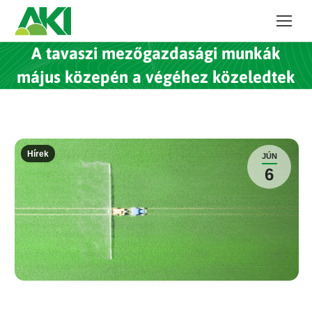
A tavaszi mezőgazdasági munkák
május közepén a végéhez közeledtek
Hírek
JÚN
6