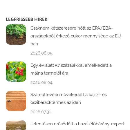
LEGFRISSEBB HÍREK
Csaknem kétszeresére nőtt az EPA/EBA-
országokból érkező cukor mennyisége az EU-
ban
2026.08.05.
Egy év alatt 57 százalékkal emelkedett a
málna termelői ára
2026.08.04.
Számottevően növekedett a kajszi- és
őszibaracktermés az idén
2026.07.31.
Jelentősen erősödött a hazai élőbárány-export