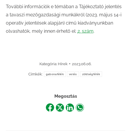
További információk e témában a Tájékoztató jelentés
a tavaszi mezőgazdasági munkákról (2023. május 14-i
operatív jelentések alapján) című kiadványunkban
olvashatók, mely innen érhető el:
2. szám
.
Kategória:
Hírek
2023.06.06.
Címkék:
gabonafélék
vetés
zöldségfélék
Megosztás
Share
Share
Share
Share
on
on
on
on
Facebook
X
LinkedIn
WhatsApp