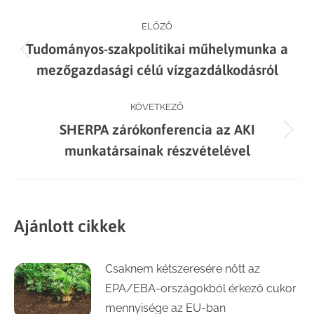
Post
ELŐZŐ
Tudományos-szakpolitikai műhelymunka a
navigation
Previous
mezőgazdasági célú vízgazdálkodásról
post:
KÖVETKEZŐ
SHERPA zárókonferencia az AKI
Next
munkatársainak részvételével
post:
Ajánlott cikkek
Csaknem kétszeresére nőtt az
EPA/EBA-országokból érkező cukor
mennyisége az EU-ban