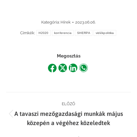
Kategória:
Hírek
2023.06.06.
Címkék:
H2020
konferencia
SHERPA
vidékpolitika
Megosztás
Share
Share
Share
Share
on
on
on
on
Facebook
X
LinkedIn
WhatsApp
Post
ELŐZŐ
A tavaszi mezőgazdasági munkák május
navigation
Previous
közepén a végéhez közeledtek
post: