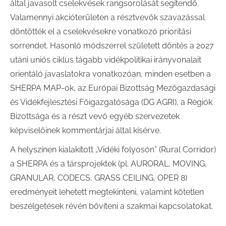
által javasolt cselekvések rangsorolását segítendő.
Valamennyi akcióterületen a résztvevők szavazással
döntötték el a cselekvésekre vonatkozó prioritási
sorrendet. Hasonló módszerrel született döntés a 2027
utáni uniós ciklus tágabb vidékpolitikai irányvonalait
orientáló javaslatokra vonatkozóan, minden esetben a
SHERPA MAP-ok, az Európai Bizottság Mezőgazdasági
és Vidékfejlesztési Főigazgatósága (DG AGRI), a Régiók
Bizottsága és a részt vevő egyéb szervezetek
képviselőinek kommentárjai által kísérve.
A helyszínen kialakított „Vidéki folyosón” (Rural Corridor)
a SHERPA és a társprojektek (pl. AURORAL, MOVING,
GRANULAR, CODECS, GRASS CEILING, OPER 8)
eredményeit lehetett megtekinteni, valamint kötetlen
beszélgetések révén bővíteni a szakmai kapcsolatokat.