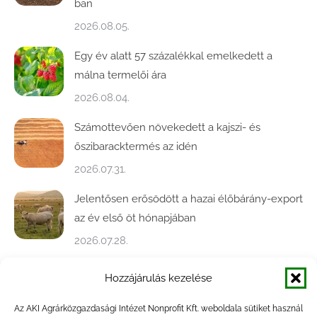
ban
2026.08.05.
Egy év alatt 57 százalékkal emelkedett a
málna termelői ára
2026.08.04.
Számottevően növekedett a kajszi- és
őszibaracktermés az idén
2026.07.31.
Jelentősen erősödött a hazai élőbárány-export
az év első öt hónapjában
2026.07.28.
Közel ötödével bővült a baromfivágás
Hozzájárulás kezelése
Magyarországon
Az AKI Agrárközgazdasági Intézet Nonprofit Kft. weboldala sütiket használ
2026.07.28.