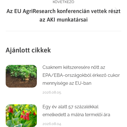
KÖVETKEZŐ
Az EU AgriResearch konferencián vettek részt
Next
az AKI munkatársai
post:
Ajánlott cikkek
Csaknem kétszeresére nőtt az
EPA/EBA-országokból érkező cukor
mennyisége az EU-ban
2026.08.05.
Egy év alatt 57 százalékkal
emelkedett a málna termelői ára
2026.08.04.