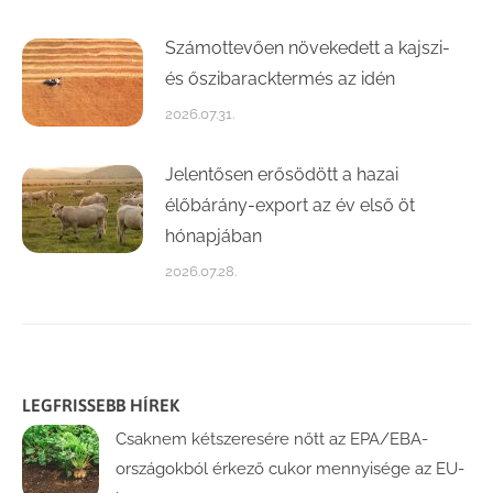
Számottevően növekedett a kajszi-
és őszibaracktermés az idén
2026.07.31.
Jelentősen erősödött a hazai
élőbárány-export az év első öt
hónapjában
2026.07.28.
LEGFRISSEBB HÍREK
Csaknem kétszeresére nőtt az EPA/EBA-
országokból érkező cukor mennyisége az EU-