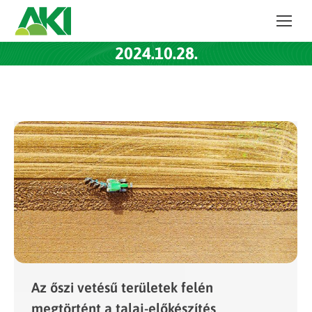
2024.10.28.
Az őszi vetésű területek felén
megtörtént a talaj-előkészítés