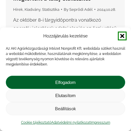
Hírek
,
Kiadvány
,
Statisztika
By
Seprődi Adél
2024.10.28.
Az október 8-i tárgyidőpontra vonatkozó
operatív jelentések adatai alapján az őszi vetésű
Hozzájárulás kezelése
növények tervezett területe idén 1,54 millió
hektár, melynek 49,8 százalékán megtörtént a
Az AKI Agrárközgazdasági Intézet Nonprofit Kft. weboldala sütiket használ
talaj-előkészítés. A tavaszi vetésű növények
a weboldal működtetése, használatának megkönnyítése, a weboldalon
végzett tevékenység nyomon követése és releváns ajánlatok
tervezett…
megjelenítése érdekében.
Elfogadom
Elutasítom
Beállítások
Cookie tájékoztató
Adatvédelmi nyilatkozat
Impresszum