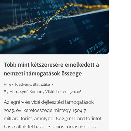
Több mint kétszeresére emelkedett a
nemzeti támogatások összege
Hírek
,
Kiadvány
,
Statisztika
By
Marossyné Kemény Viktória
2025.10.06.
Az agrár- és vidékfejlesztési támogatások
2025. évi keretösszege mintegy 1504,7
milliárd forint, amelyből 602,3 milliárd forintot
használtak fel hazai és uniós forrásokból az