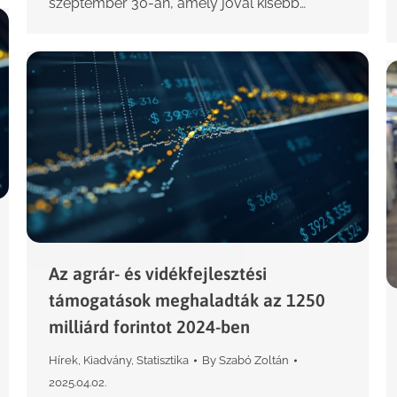
szeptember 30-án, amely jóval kisebb…
Az agrár- és vidékfejlesztési
támogatások meghaladták az 1250
milliárd forintot 2024-ben
Hírek
,
Kiadvány
,
Statisztika
By
Szabó Zoltán
2025.04.02.