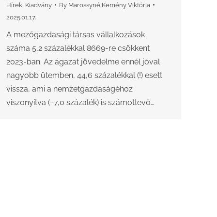
Hírek
,
Kiadvány
By
Marossyné Kemény Viktória
2025.01.17.
A mezőgazdasági társas vállalkozások
száma 5,2 százalékkal 8669-re csökkent
2023-ban. Az ágazat jövedelme ennél jóval
nagyobb ütemben, 44,6 százalékkal (!) esett
vissza, ami a nemzetgazdaságéhoz
viszonyítva (–7,0 százalék) is számottevő…