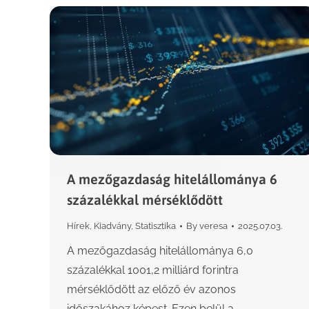
A mezőgazdaság hitelállománya 6
százalékkal mérséklődött
Hírek
,
Kiadvány
,
Statisztika
By
veresa
2025.07.03.
A mezőgazdaság hitelállománya 6,0
százalékkal 1001,2 milliárd forintra
mérséklődött az előző év azonos
időszakához képest. Ezen belül a