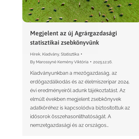
Megjelent az új Agrárgazdasági
statisztikai zsebkönyvünk
Hírek
,
Kiadvány
,
Statisztika
By
Marossyné Kemény Viktória
2025.12.16.
Kiadványunkban a mezőgazdaság, az
erdőgazdálkodás és az élelmiszeripar 2024.
évi eredményeiről adunk tájékoztatást. Az
elmúlt években megjelent zsebkönyvek
adatköréhez is kapcsolódva biztosítottuk az
idősorok összehasonlíthatóságát. A
nemzetgazdasági és az országos…