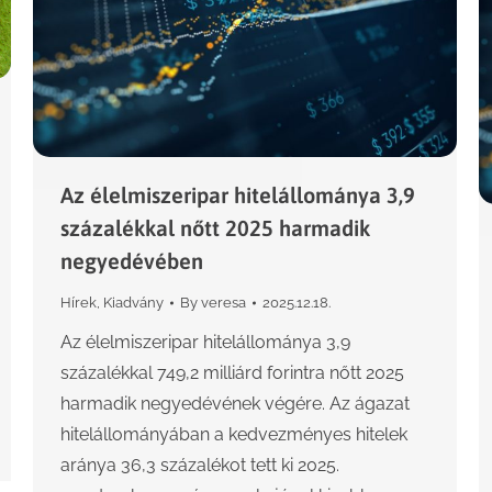
Az élelmiszeripar hitelállománya 3,9
százalékkal nőtt 2025 harmadik
negyedévében
Hírek
,
Kiadvány
By
veresa
2025.12.18.
Az élelmiszeripar hitelállománya 3,9
százalékkal 749,2 milliárd forintra nőtt 2025
harmadik negyedévének végére. Az ágazat
hitelállományában a kedvezményes hitelek
aránya 36,3 százalékot tett ki 2025.