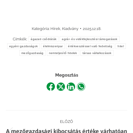
Kategória:
Hírek
,
Kiadvány
2025.12.18.
Címkék:
ágazati csődráták
agrár- és vidékfejlesztési támogatások
egyéni gazdaságok
élelmiszeripar
értékvesztéssel való fedettség
hitel
mezőgazdaság
nemteljesítő hitelek
társas vállalkozások
Megosztás
Share
Share
Share
Share
on
on
on
on
Facebook
X
LinkedIn
WhatsApp
Post
ELŐZŐ
A mezőgazdasági kibocsátás értéke várhatóan