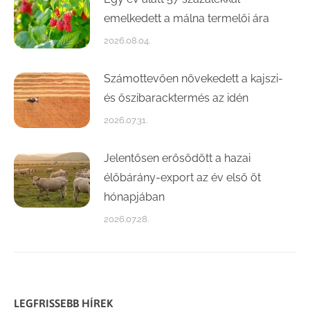
emelkedett a málna termelői ára
2026.08.04.
Számottevően növekedett a kajszi-
és őszibaracktermés az idén
2026.07.31.
Jelentősen erősödött a hazai
élőbárány-export az év első öt
hónapjában
2026.07.28.
LEGFRISSEBB HÍREK