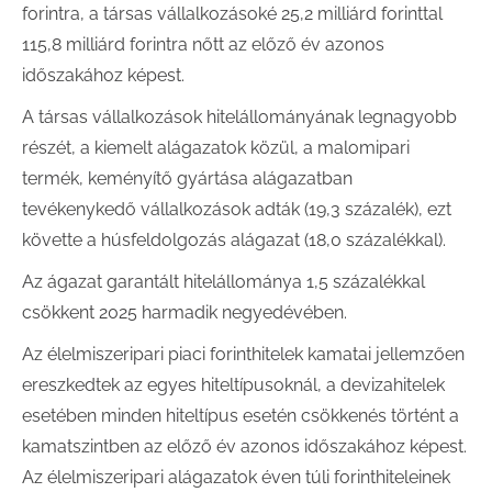
forintra, a társas vállalkozásoké 25,2 milliárd forinttal
115,8 milliárd forintra nőtt az előző év azonos
időszakához képest.
A társas vállalkozások hitelállományának legnagyobb
részét, a kiemelt alágazatok közül, a malomipari
termék, keményítő gyártása alágazatban
tevékenykedő vállalkozások adták (19,3 százalék), ezt
követte a húsfeldolgozás alágazat (18,0 százalékkal).
Az ágazat garantált hitelállománya 1,5 százalékkal
csökkent 2025 harmadik negyedévében.
Az élelmiszeripari piaci forinthitelek kamatai jellemzően
ereszkedtek az egyes hiteltípusoknál, a devizahitelek
esetében minden hiteltípus esetén csökkenés történt a
kamatszintben az előző év azonos időszakához képest.
Az élelmiszeripari alágazatok éven túli forinthiteleinek