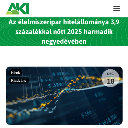
Az élelmiszeripar hitelállománya 3,9
százalékkal nőtt 2025 harmadik
negyedévében
Hírek
DEC
18
Kiadvány