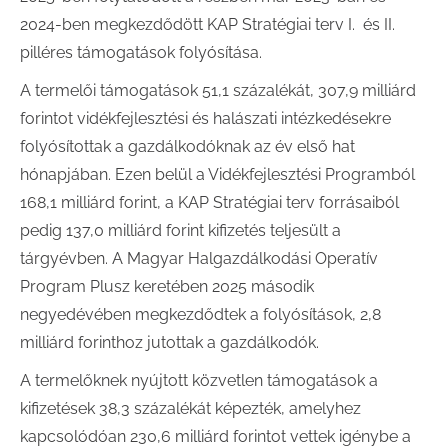
2024-ben megkezdődött KAP Stratégiai terv I. és II.
pilléres támogatások folyósítása.
A termelői támogatások 51,1 százalékát, 307,9 milliárd
forintot vidékfejlesztési és halászati intézkedésekre
folyósítottak a gazdálkodóknak az év első hat
hónapjában. Ezen belül a Vidékfejlesztési Programból
168,1 milliárd forint, a KAP Stratégiai terv forrásaiból
pedig 137,0 milliárd forint kifizetés teljesült a
tárgyévben. A Magyar Halgazdálkodási Operatív
Program Plusz keretében 2025 második
negyedévében megkezdődtek a folyósítások, 2,8
milliárd forinthoz jutottak a gazdálkodók.
A termelőknek nyújtott közvetlen támogatások a
kifizetések 38,3 százalékát képezték, amelyhez
kapcsolódóan 230,6 milliárd forintot vettek igénybe a