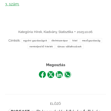
3. szám
.
Kategória:
Hírek
,
Kiadvány
,
Statisztika
2025.10.06.
Címkék:
egyéni gazdaságok
élelmiszeripar
hitel
mezőgazdaság
nemteljesítő hitelek
társas vállalkozások
Megosztás
Share
Share
Share
Share
on
on
on
on
Facebook
X
LinkedIn
WhatsApp
Post
ELŐZŐ