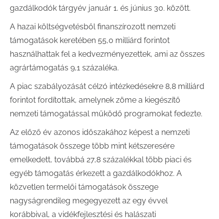
gazdálkodók tárgyév január 1. és június 30. között.
A hazai költségvetésből finanszírozott nemzeti
támogatások keretében 55,0 milliárd forintot
használhattak fel a kedvezményezettek, ami az összes
agrártámogatás 9,1 százaléka.
A piac szabályozását célzó intézkedésekre 8,8 milliárd
forintot fordítottak, amelynek zöme a kiegészítő
nemzeti támogatással működő programokat fedezte.
Az előző év azonos időszakához képest a nemzeti
támogatások összege több mint kétszeresére
emelkedett, továbbá 27,8 százalékkal több piaci és
egyéb támogatás érkezett a gazdálkodókhoz. A
közvetlen termelői támogatások összege
nagyságrendileg megegyezett az egy évvel
korábbival, a vidékfejlesztési és halászati