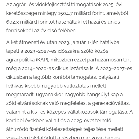
Az agrár- és vidékfejlesztési támogatások 2025. évi
keretösszege mintegy 1504,7 milliárd forint, amelyből
602,3 milliárd forintot használtak fel hazai és uniós
forrásokból az év első felében.
A két átmeneti év után 2023. január 1-jén hatályba
lépett a 2023–2027-es időszakra szóló közös
agrárpolitika (KAP), miközben ezzel párhuzamosan tart
még a 2014–2020-as ciklus lezárása is. A 2023–2027-es
ciklusban a legtöbb korábbi támogatás, pályázati
felhívás kisebb-nagyobb változtatás mellett
megmaradt, ugyanakkor nagyobb hangsúlyt kap a
zöld elvárásoknak való megfelelés, a generációváltás,
valamint a kis- és közepes vállalkozások támogatása. A
korábbi években vállalt és a 2025. évet terhelő,
áthúzódó fizetési kötelezettségek teljesítése mellett
2025-ben folytatódott a részben már 2023-ban és