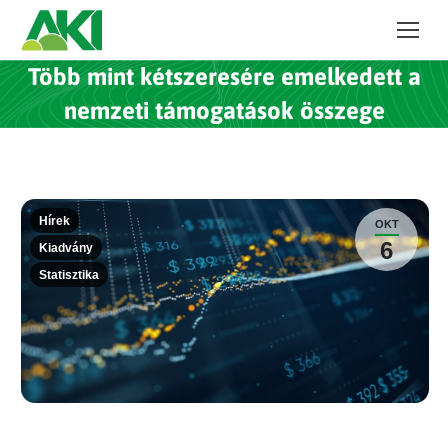
Több mint kétszeresére emelkedett a
nemzeti támogatások összege
Hírek
OKT
6
Kiadvány
Statisztika