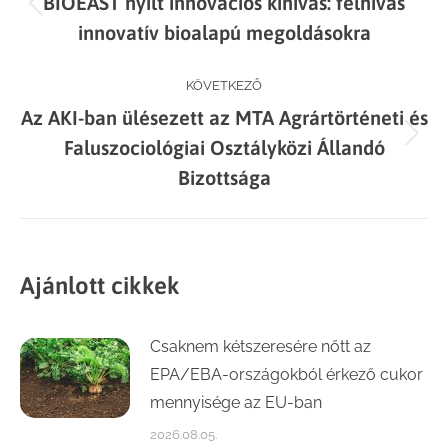
BIOEAST nyílt innovációs kihívás: felhívás
navigation
Previous
innovatív bioalapú megoldásokra
post:
KÖVETKEZŐ
Az AKI-ban ülésezett az MTA Agrártörténeti és
Next
Faluszociológiai Osztályközi Állandó
post:
Bizottsága
Ajánlott cikkek
Csaknem kétszeresére nőtt az
EPA/EBA-országokból érkező cukor
mennyisége az EU-ban
2026.08.05.