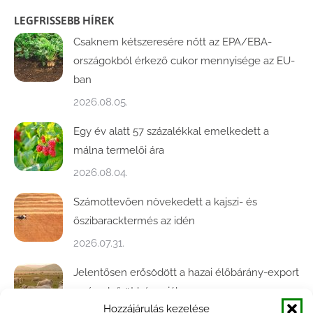
LEGFRISSEBB HÍREK
Csaknem kétszeresére nőtt az EPA/EBA-
országokból érkező cukor mennyisége az EU-
ban
2026.08.05.
Egy év alatt 57 százalékkal emelkedett a
málna termelői ára
2026.08.04.
Számottevően növekedett a kajszi- és
őszibaracktermés az idén
2026.07.31.
Jelentősen erősödött a hazai élőbárány-export
az év első öt hónapjában
Hozzájárulás kezelése