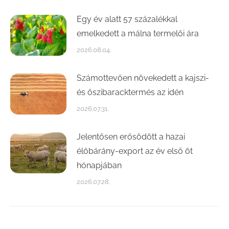
Egy év alatt 57 százalékkal
emelkedett a málna termelői ára
2026.08.04.
Számottevően növekedett a kajszi-
és őszibaracktermés az idén
2026.07.31.
Jelentősen erősödött a hazai
élőbárány-export az év első öt
hónapjában
2026.07.28.