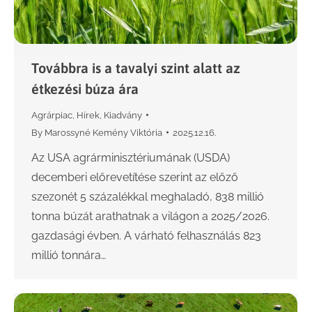
Továbbra is a tavalyi szint alatt az
étkezési búza ára
Agrárpiac
,
Hírek
,
Kiadvány
By
Marossyné Kemény Viktória
2025.12.16.
Az USA agrárminisztériumának (USDA)
decemberi előrevetítése szerint az előző
szezonét 5 százalékkal meghaladó, 838 millió
tonna búzát arathatnak a világon a 2025/2026.
gazdasági évben. A várható felhasználás 823
millió tonnára…