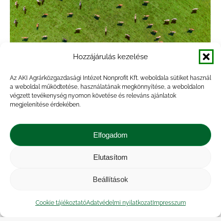
Hozzájárulás kezelése
Megjelent az új Agrárgazdasági
Az AKI Agrárközgazdasági Intézet Nonprofit Kft. weboldala sütiket használ
a weboldal működtetése, használatának megkönnyítése, a weboldalon
statisztikai zsebkönyvünk
végzett tevékenység nyomon követése és releváns ajánlatok
megjelenítése érdekében.
Hírek
,
Kiadvány
,
Statisztika
By
Marossyné Kemény Viktória
2025.12.16.
Elfogadom
Kiadványunkban a mezőgazdaság, az
erdőgazdálkodás és az élelmiszeripar 2024. évi
Elutasítom
eredményeiről adunk tájékoztatást. Az elmúlt
Beállítások
években megjelent zsebkönyvek adatköréhez is
kapcsolódva biztosítottuk az idősorok
Cookie tájékoztató
Adatvédelmi nyilatkozat
Impresszum
összehasonlíthatóságát. A nemzetgazdasági és