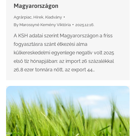
Magyarországon
Agrárpiac
,
Hírek
,
Kiadvány
By
Marossyné Kemény Viktória
2025.12.16.
A KSH adatai szerint Magyarországon a friss
fogyasztásra szánt étkezési alma
külkereskedelmi egyenlege negatív volt 2025
első tíz hónapjában: az import 26 százalékkal
26,8 ezer tonnára nőtt, az export 44…