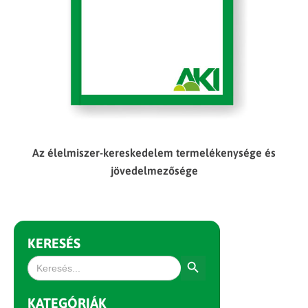
Az élelmiszer-kereskedelem termelékenysége és
jövedelmezősége
KERESÉS
Search Button
Search
for:
KATEGÓRIÁK