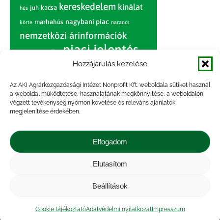
kereskedelem
kínálat
juh
kacsa
hús
nagybani piac
marhahús
körte
narancs
nemzetközi árinformációk
piaci jelentés
piac
paradicsom
Hozzájárulás kezelése
pulyka
pulykahús
sertés
sertéshús
termelői
termelés
szarvasmarha
Az AKI Agrárközgazdasági Intézet Nonprofit Kft. weboldala sütiket használ
ár
a weboldal működtetése, használatának megkönnyítése, a weboldalon
világpiac
tojás
vágóbárány
végzett tevékenység nyomon követése és releváns ajánlatok
zöldség
megjelenítése érdekében.
vágómarha
vágósertés
árak
értékesítési ár
átlagár
Elfogadom
Elutasítom
Impresszum
|
Kapcsolat
|
Jogi nyilatkozat
|
Közérdekű adatok
|
Adatvédelmi nyilatkozat
|
Beállítások
Akadálymentesítési nyilatkozat
|
Cookie
tájékoztató
Cookie tájékoztató
Adatvédelmi nyilatkozat
Impresszum