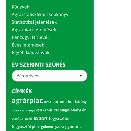
Könyvek
Agrárstatisztikai zsebkönyv
Statisztikai jelentések
Agrárpiaci jelentések
Pénzügyi Hírlevél
Éves jelentések
Egyéb kiadványok
ÉV SZERINTI SZŰRÉS
Bármely Év
CÍMKÉK
agrárpiac
baromfi
bor
bárány
alma
csirkehús
csomagolóhelyi ár
búza
cseresznye
export
fogyasztás
európai unió
gyümölcs
fogyasztói piac
gabona
gomba