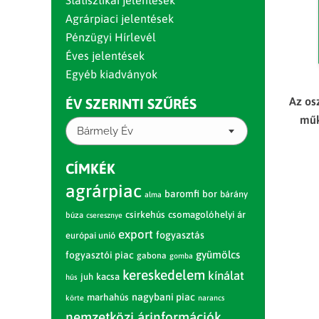
Statisztikai jelentések
Agrárpiaci jelentések
Pénzügyi Hírlevél
Éves jelentések
Egyéb kiadványok
Az os
ÉV SZERINTI SZŰRÉS
műk
Bármely Év
CÍMKÉK
agrárpiac
baromfi
bor
bárány
alma
csirkehús
csomagolóhelyi ár
búza
cseresznye
export
fogyasztás
európai unió
gyümölcs
fogyasztói piac
gabona
gomba
kereskedelem
kínálat
juh
kacsa
hús
nagybani piac
marhahús
körte
narancs
nemzetközi árinformációk