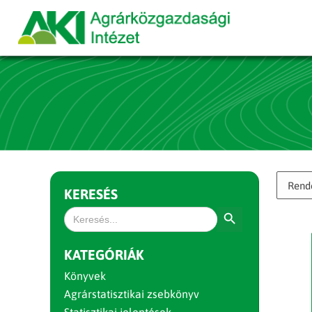
KERESÉS
Search Button
Search
for:
KATEGÓRIÁK
Könyvek
Agrárstatisztikai zsebkönyv