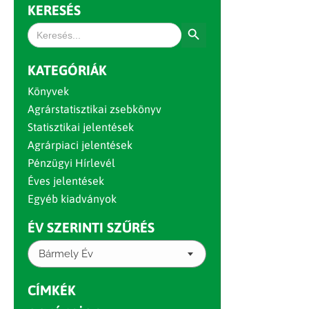
KERESÉS
Search Button
Search
for:
KATEGÓRIÁK
Könyvek
Agrárstatisztikai zsebkönyv
Statisztikai jelentések
Agrárpiaci jelentések
Pénzügyi Hírlevél
Éves jelentések
Egyéb kiadványok
ÉV SZERINTI SZŰRÉS
Bármely Év
CÍMKÉK