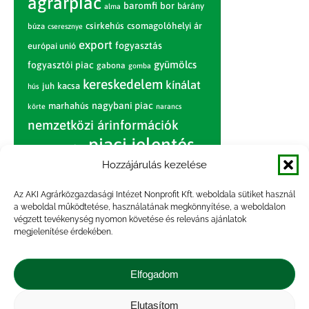
agrárpiac
baromfi
bor
bárány
alma
csirkehús
csomagolóhelyi ár
búza
cseresznye
export
fogyasztás
európai unió
gyümölcs
fogyasztói piac
gabona
gomba
kereskedelem
kínálat
juh
kacsa
hús
nagybani piac
marhahús
körte
narancs
nemzetközi árinformációk
piaci jelentés
piac
paradicsom
Hozzájárulás kezelése
pulyka
pulykahús
sertés
sertéshús
termelői
termelés
szarvasmarha
Az AKI Agrárközgazdasági Intézet Nonprofit Kft. weboldala sütiket használ
ár
a weboldal működtetése, használatának megkönnyítése, a weboldalon
világpiac
tojás
vágóbárány
végzett tevékenység nyomon követése és releváns ajánlatok
zöldség
megjelenítése érdekében.
vágómarha
vágósertés
árak
értékesítési ár
átlagár
Elfogadom
Elutasítom
Impresszum
|
Kapcsolat
|
Jogi nyilatkozat
|