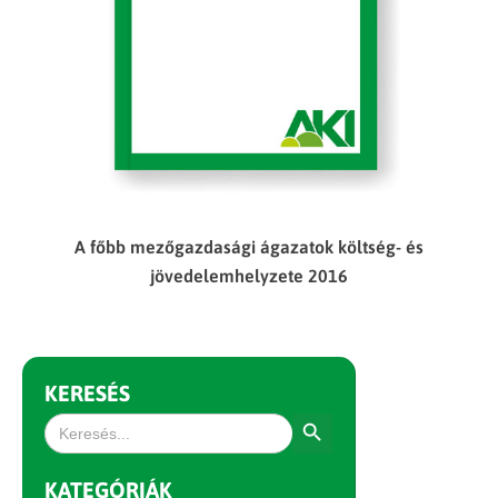
A főbb mezőgazdasági ágazatok költség- és
jövedelemhelyzete 2016
KERESÉS
Search Button
Search
for:
KATEGÓRIÁK