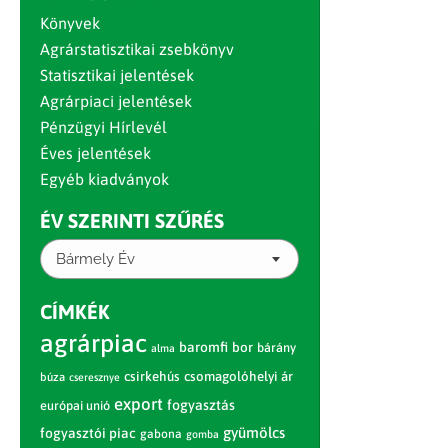
Könyvek
Agrárstatisztikai zsebkönyv
Statisztikai jelentések
Agrárpiaci jelentések
Pénzügyi Hírlevél
Éves jelentések
Egyéb kiadványok
ÉV SZERINTI SZŰRÉS
Bármely Év
CÍMKÉK
agrárpiac
baromfi
bor
bárány
alma
csirkehús
csomagolóhelyi ár
búza
cseresznye
export
fogyasztás
európai unió
gyümölcs
fogyasztói piac
gabona
gomba