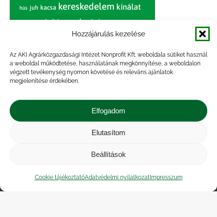
kereskedelem
kínálat
juh
kacsa
hús
nagybani piac
marhahús
körte
narancs
nemzetközi árinformációk
Hozzájárulás kezelése
piaci jelentés
piac
paradicsom
Az AKI Agrárközgazdasági Intézet Nonprofit Kft. weboldala sütiket használ
a weboldal működtetése, használatának megkönnyítése, a weboldalon
pulyka
pulykahús
sertés
sertéshús
végzett tevékenység nyomon követése és releváns ajánlatok
termelői
termelés
megjelenítése érdekében.
szarvasmarha
ár
világpiac
tojás
vágóbárány
zöldség
Elfogadom
vágómarha
vágósertés
árak
értékesítési ár
átlagár
Elutasítom
Beállítások
Impresszum
|
Kapcsolat
|
Jogi nyilatkozat
|
Közérdekű adatok
|
Adatvédelmi nyilatkozat
|
Cookie tájékoztató
Adatvédelmi nyilatkozat
Impresszum
Akadálymentesítési nyilatkozat
|
Cookie
tájékoztató