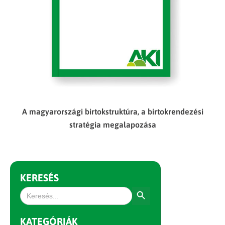
A magyarországi birtokstruktúra, a birtokrendezési
stratégia megalapozása
KERESÉS
Search Button
Search
for:
KATEGÓRIÁK