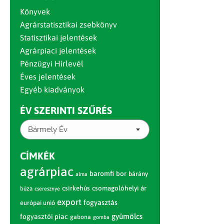
Könyvek
Agrárstatisztikai zsebkönyv
Statisztikai jelentések
Agrárpiaci jelentések
Pénzügyi Hírlevél
Éves jelentések
Egyéb kiadványok
ÉV SZERINTI SZŰRÉS
Bármely Év
CÍMKÉK
agrárpiac
baromfi
bor
bárány
alma
csirkehús
csomagolóhelyi ár
búza
cseresznye
export
fogyasztás
európai unió
gyümölcs
fogyasztói piac
gabona
gomba