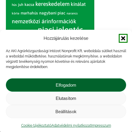
kereskedelem
kínálat
juh
kacsa
hús
nagybani piac
marhahús
körte
narancs
nemzetközi árinformációk
piaci jelentés
piac
paradicsom
Hozzájárulás kezelése
pulyka
pulykahús
sertés
sertéshús
termelői
termelés
szarvasmarha
Az AKI Agrárközgazdasági Intézet Nonprofit Kft. weboldala sütiket használ
ár
a weboldal működtetése, használatának megkönnyítése, a weboldalon
világpiac
tojás
vágóbárány
végzett tevékenység nyomon követése és releváns ajánlatok
zöldség
megjelenítése érdekében.
vágómarha
vágósertés
árak
értékesítési ár
átlagár
Elfogadom
Elutasítom
Impresszum
|
Kapcsolat
|
Jogi nyilatkozat
|
Közérdekű adatok
|
Adatvédelmi nyilatkozat
|
Beállítások
Akadálymentesítési nyilatkozat
|
Cookie
tájékoztató
Cookie tájékoztató
Adatvédelmi nyilatkozat
Impresszum