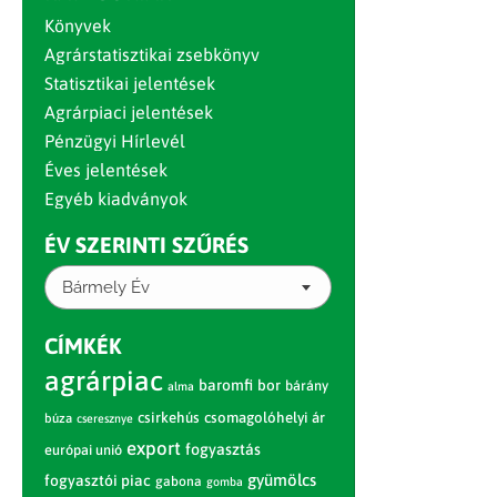
Könyvek
Agrárstatisztikai zsebkönyv
Statisztikai jelentések
Agrárpiaci jelentések
Pénzügyi Hírlevél
Éves jelentések
Egyéb kiadványok
ÉV SZERINTI SZŰRÉS
Bármely Év
CÍMKÉK
agrárpiac
baromfi
bor
bárány
alma
csirkehús
csomagolóhelyi ár
búza
cseresznye
export
fogyasztás
európai unió
gyümölcs
fogyasztói piac
gabona
gomba