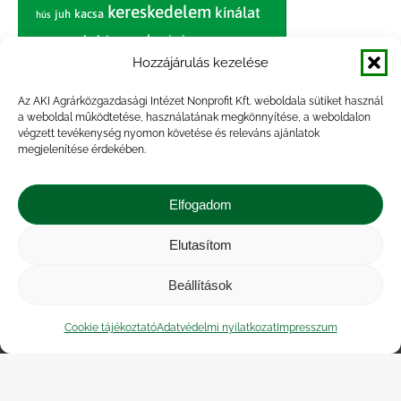
kereskedelem
kínálat
juh
kacsa
hús
nagybani piac
marhahús
körte
narancs
nemzetközi árinformációk
Hozzájárulás kezelése
piaci jelentés
piac
paradicsom
Az AKI Agrárközgazdasági Intézet Nonprofit Kft. weboldala sütiket használ
a weboldal működtetése, használatának megkönnyítése, a weboldalon
pulyka
pulykahús
sertés
sertéshús
végzett tevékenység nyomon követése és releváns ajánlatok
termelői
termelés
megjelenítése érdekében.
szarvasmarha
ár
világpiac
tojás
vágóbárány
zöldség
Elfogadom
vágómarha
vágósertés
árak
értékesítési ár
átlagár
Elutasítom
Beállítások
Impresszum
|
Kapcsolat
|
Jogi nyilatkozat
|
Közérdekű adatok
|
Adatvédelmi nyilatkozat
|
Cookie tájékoztató
Adatvédelmi nyilatkozat
Impresszum
Akadálymentesítési nyilatkozat
|
Cookie
tájékoztató