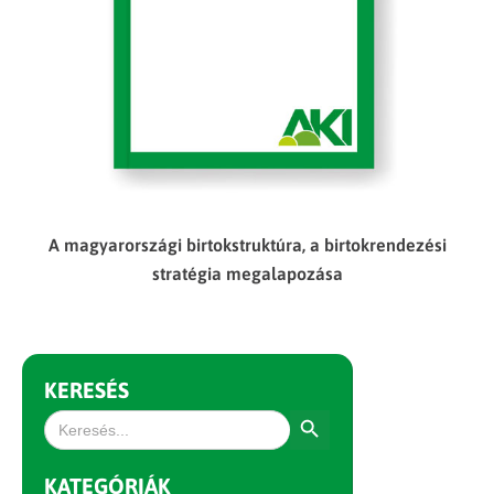
A magyarországi birtokstruktúra, a birtokrendezési
stratégia megalapozása
KERESÉS
Search Button
Search
for:
KATEGÓRIÁK