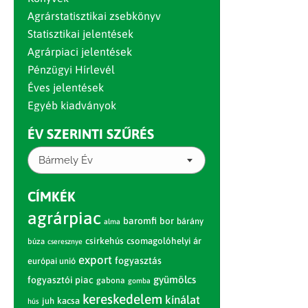
Agrárstatisztikai zsebkönyv
Statisztikai jelentések
Agrárpiaci jelentések
Pénzügyi Hírlevél
Éves jelentések
Egyéb kiadványok
ÉV SZERINTI SZŰRÉS
Bármely Év
CÍMKÉK
agrárpiac
baromfi
bor
bárány
alma
csirkehús
csomagolóhelyi ár
búza
cseresznye
export
fogyasztás
európai unió
gyümölcs
fogyasztói piac
gabona
gomba
kereskedelem
kínálat
juh
kacsa
hús