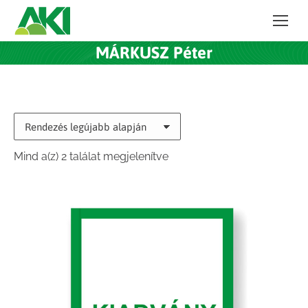
MÁRKUSZ Péter
Sorted
Mind a(z) 2 találat megjelenítve
by
latest