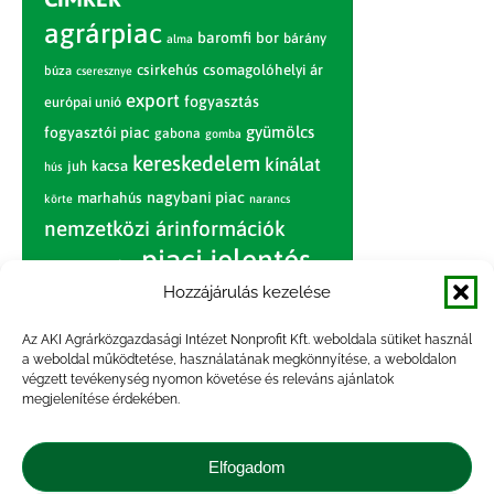
agrárpiac
baromfi
bor
bárány
alma
csirkehús
csomagolóhelyi ár
búza
cseresznye
export
fogyasztás
európai unió
gyümölcs
fogyasztói piac
gabona
gomba
kereskedelem
kínálat
juh
kacsa
hús
nagybani piac
marhahús
körte
narancs
nemzetközi árinformációk
piaci jelentés
piac
paradicsom
Hozzájárulás kezelése
pulyka
pulykahús
sertés
sertéshús
termelői
termelés
szarvasmarha
Az AKI Agrárközgazdasági Intézet Nonprofit Kft. weboldala sütiket használ
ár
a weboldal működtetése, használatának megkönnyítése, a weboldalon
világpiac
tojás
vágóbárány
végzett tevékenység nyomon követése és releváns ajánlatok
zöldség
megjelenítése érdekében.
vágómarha
vágósertés
árak
értékesítési ár
átlagár
Elfogadom