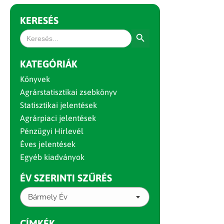
KERESÉS
Search Button
Search
for:
KATEGÓRIÁK
Könyvek
Agrárstatisztikai zsebkönyv
Statisztikai jelentések
Agrárpiaci jelentések
Pénzügyi Hírlevél
Éves jelentések
Egyéb kiadványok
ÉV SZERINTI SZŰRÉS
Bármely Év
CÍMKÉK