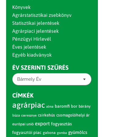
Könyvek
Agrárstatisztikai zsebkönyv
Statisztikai jelentések
Agrárpiaci jelentések
Pénzügyi Hírlevél
Éves jelentések
Egyéb kiadványok
ÉV SZERINTI SZŰRÉS
Bármely Év
CÍMKÉK
agrárpiac
baromfi
bor
bárány
alma
csirkehús
csomagolóhelyi ár
búza
cseresznye
export
fogyasztás
európai unió
gyümölcs
fogyasztói piac
gabona
gomba