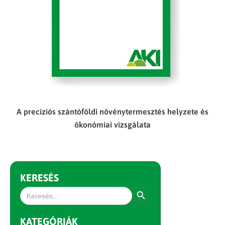
A precíziós szántóföldi növénytermesztés helyzete és
ökonómiai vizsgálata
KERESÉS
Search Button
Search
for:
KATEGÓRIÁK