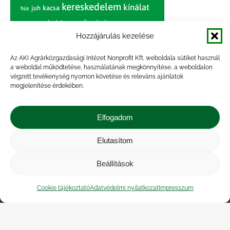
kereskedelem
kínálat
juh
kacsa
hús
nagybani piac
marhahús
körte
narancs
nemzetközi árinformációk
Hozzájárulás kezelése
piaci jelentés
piac
paradicsom
Az AKI Agrárközgazdasági Intézet Nonprofit Kft. weboldala sütiket használ
a weboldal működtetése, használatának megkönnyítése, a weboldalon
pulyka
pulykahús
sertés
sertéshús
végzett tevékenység nyomon követése és releváns ajánlatok
termelői
termelés
megjelenítése érdekében.
szarvasmarha
ár
világpiac
tojás
vágóbárány
zöldség
Elfogadom
vágómarha
vágósertés
árak
értékesítési ár
átlagár
Elutasítom
Beállítások
Impresszum
|
Kapcsolat
|
Jogi nyilatkozat
|
Közérdekű adatok
|
Adatvédelmi nyilatkozat
|
Cookie tájékoztató
Adatvédelmi nyilatkozat
Impresszum
Akadálymentesítési nyilatkozat
|
Cookie
tájékoztató