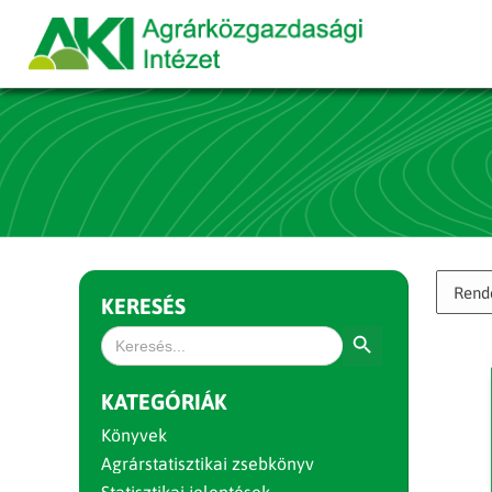
KERESÉS
Search Button
Search
for:
KATEGÓRIÁK
Könyvek
Agrárstatisztikai zsebkönyv