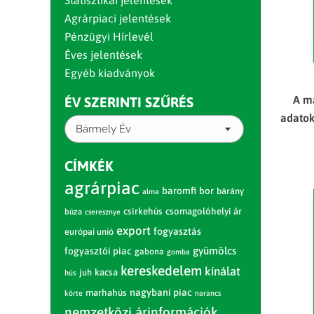
Statisztikai jelentések
Agrárpiaci jelentések
Pénzügyi Hírlevél
Éves jelentések
Egyéb kiadványok
A m
ÉV SZERINTI SZŰRÉS
adatok
Bármely Év
CÍMKÉK
agrárpiac
baromfi
bor
bárány
alma
csirkehús
csomagolóhelyi ár
búza
cseresznye
export
fogyasztás
európai unió
gyümölcs
fogyasztói piac
gabona
gomba
kereskedelem
kínálat
juh
kacsa
hús
nagybani piac
marhahús
körte
narancs
nemzetközi árinformációk