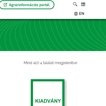
Agrárinformációs portál
EN
Sorted
Mind a(z) 4 találat megjelenítve
by
latest