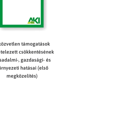
közvetlen támogatások
ételezett csökkentésének
sadalmi-, gazdasági- és
örnyezeti hatásai (első
megközelítés)