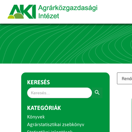
KERESÉS
Search Button
Search
for:
KATEGÓRIÁK
Könyvek
Agrárstatisztikai zsebkönyv