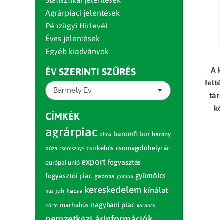
Statisztikai jelentések
Agrárpiaci jelentések
Pénzügyi Hírlevél
Éves jelentések
Egyéb kiadványok
A 
ÉV SZERINTI SZŰRÉS
felt
Bármely Év
tár
k
CÍMKÉK
agrárpiac
baromfi
bor
bárány
alma
csirkehús
csomagolóhelyi ár
búza
cseresznye
export
fogyasztás
európai unió
gyümölcs
fogyasztói piac
gabona
gomba
kereskedelem
kínálat
juh
kacsa
hús
nagybani piac
marhahús
körte
narancs
nemzetközi árinformációk