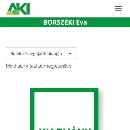
BORSZÉKI Éva
Sorted
Mind a(z) 4 találat megjelenítve
by
latest