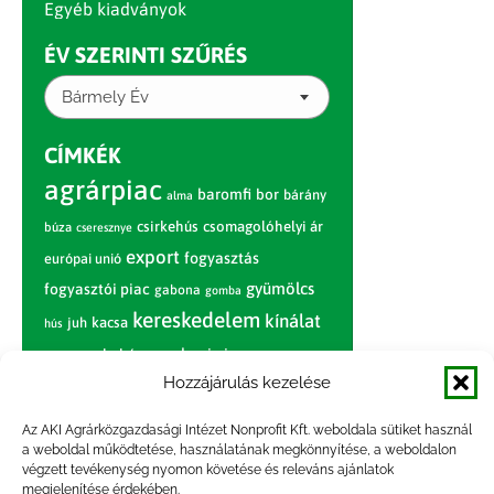
Egyéb kiadványok
ÉV SZERINTI SZŰRÉS
Bármely Év
CÍMKÉK
agrárpiac
baromfi
bor
bárány
alma
csirkehús
csomagolóhelyi ár
búza
cseresznye
export
fogyasztás
európai unió
gyümölcs
fogyasztói piac
gabona
gomba
kereskedelem
kínálat
juh
kacsa
hús
nagybani piac
marhahús
körte
narancs
nemzetközi árinformációk
Hozzájárulás kezelése
piaci jelentés
piac
paradicsom
Az AKI Agrárközgazdasági Intézet Nonprofit Kft. weboldala sütiket használ
a weboldal működtetése, használatának megkönnyítése, a weboldalon
pulyka
pulykahús
sertés
sertéshús
végzett tevékenység nyomon követése és releváns ajánlatok
termelői
termelés
megjelenítése érdekében.
szarvasmarha