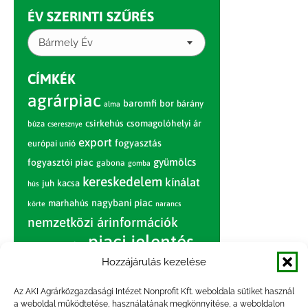
ÉV SZERINTI SZŰRÉS
Bármely Év
CÍMKÉK
agrárpiac
baromfi
bor
bárány
alma
csirkehús
csomagolóhelyi ár
búza
cseresznye
export
fogyasztás
európai unió
gyümölcs
fogyasztói piac
gabona
gomba
kereskedelem
kínálat
juh
kacsa
hús
nagybani piac
marhahús
körte
narancs
nemzetközi árinformációk
piaci jelentés
piac
paradicsom
Hozzájárulás kezelése
pulyka
pulykahús
sertés
sertéshús
termelői
termelés
szarvasmarha
Az AKI Agrárközgazdasági Intézet Nonprofit Kft. weboldala sütiket használ
ár
a weboldal működtetése, használatának megkönnyítése, a weboldalon