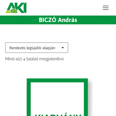
BICZÓ András
Sorted
Mind a(z) 4 találat megjelenítve
by
latest