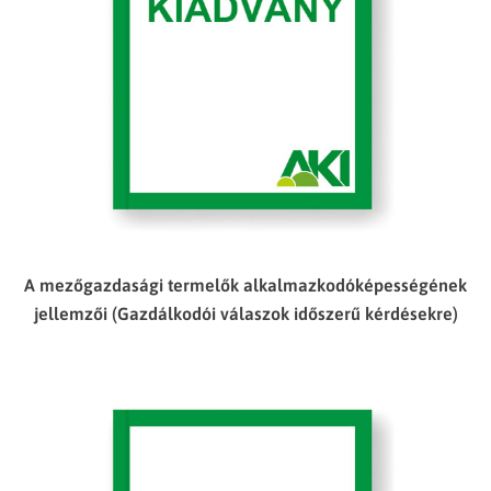
A mezőgazdasági termelők alkalmazkodóképességének
jellemzői (Gazdálkodói válaszok időszerű kérdésekre)