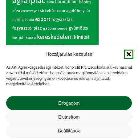
agrárpiac
baromfi
bor
bárány
alma
csirkehús
csomagolóhelyi ár
búza
cseresznye
export
fogyasztás
európai unió
gyümölcs
fogyasztói piac
gabona
gomba
kereskedelem
kínálat
juh
kacsa
hús
nagybani piac
marhahús
körte
narancs
nemzetközi árinformációk
Hozzájárulás kezelése
piaci jelentés
piac
paradicsom
Az AKI Agrárközgazdasági Intézet Nonprofit Kft. weboldala sütiket használ
a weboldal működtetése, használatának megkönnyítése, a weboldalon
pulyka
pulykahús
sertés
sertéshús
végzett tevékenység nyomon követése és releváns ajánlatok
termelői
termelés
megjelenítése érdekében.
szarvasmarha
ár
világpiac
tojás
vágóbárány
zöldség
Elfogadom
vágómarha
vágósertés
árak
értékesítési ár
átlagár
Elutasítom
Beállítások
Impresszum
|
Kapcsolat
|
Jogi nyilatkozat
|