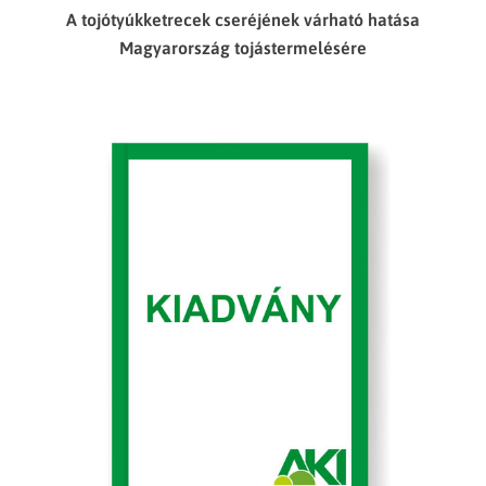
A tojótyúkketrecek cseréjének várható hatása
Magyarország tojástermelésére