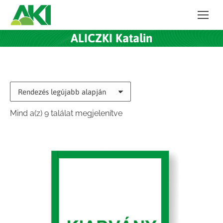
ALICZKI Katalin
Sorted
Mind a(z) 9 találat megjelenítve
by
latest