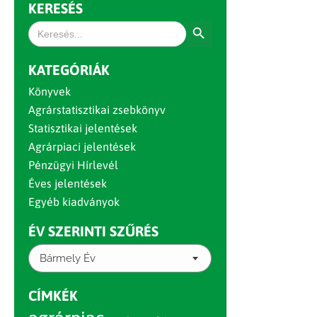
KERESÉS
Search Button
Search
for:
KATEGÓRIÁK
Könyvek
Agrárstatisztikai zsebkönyv
Statisztikai jelentések
Agrárpiaci jelentések
Pénzügyi Hírlevél
Éves jelentések
Egyéb kiadványok
ÉV SZERINTI SZŰRÉS
Bármely Év
CÍMKÉK