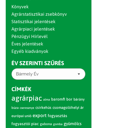
Könyvek
Agrárstatisztikai zsebkönyv
Statisztikai jelentések
Agrárpiaci jelentések
Pénzügyi Hírlevél
Éves jelentések
Egyéb kiadványok
ÉV SZERINTI SZŰRÉS
Bármely Év
CÍMKÉK
agrárpiac
baromfi
bor
bárány
alma
csirkehús
csomagolóhelyi ár
búza
cseresznye
export
fogyasztás
európai unió
gyümölcs
fogyasztói piac
gabona
gomba