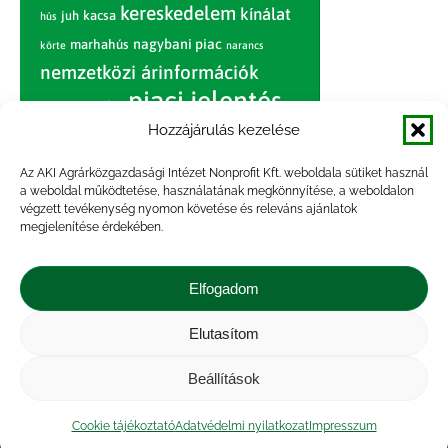
kereskedelem
kínálat
juh
kacsa
hús
nagybani piac
marhahús
körte
narancs
nemzetközi árinformációk
piaci jelentés
piac
paradicsom
Hozzájárulás kezelése
pulyka
pulykahús
sertés
sertéshús
termelői
termelés
szarvasmarha
Az AKI Agrárközgazdasági Intézet Nonprofit Kft. weboldala sütiket használ
ár
a weboldal működtetése, használatának megkönnyítése, a weboldalon
világpiac
tojás
vágóbárány
végzett tevékenység nyomon követése és releváns ajánlatok
zöldség
megjelenítése érdekében.
vágómarha
vágósertés
árak
értékesítési ár
átlagár
Elfogadom
Elutasítom
Impresszum
|
Kapcsolat
|
Jogi nyilatkozat
|
Közérdekű adatok
|
Adatvédelmi nyilatkozat
|
Beállítások
Akadálymentesítési nyilatkozat
|
Cookie
tájékoztató
Cookie tájékoztató
Adatvédelmi nyilatkozat
Impresszum